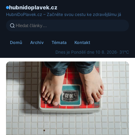
hubnidoplavek.cz
HubniDoPlavek.cz – Začněte svou cestu ke zdravějšímu já
Domů
Archiv
Témata
Kontakt
Dnes je Pondělí dne 10 8. 2026
· 31°C