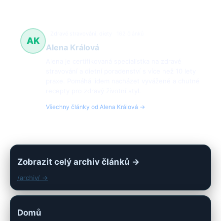
Zdravé stravování, diety
162 článků
AK
Alena Králová
Alena je certifikovaná specialistka na zdravé
stravování a dietní poradenství s více než 10 lety
praxe. Pomáhá lidem nacházet vyvážené a chutné
recepty pro zdravý životní styl.
Všechny články od Alena Králová →
Zobrazit celý archiv článků →
/archiv/ →
Domů