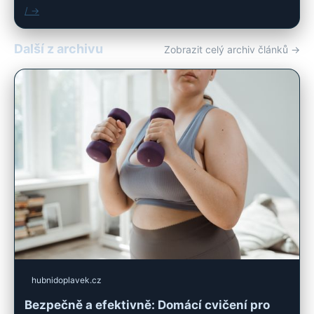
/ →
Další z archivu
Zobrazit celý archiv článků →
hubnidoplavek.cz
Bezpečně a efektivně: Domácí cvičení pro