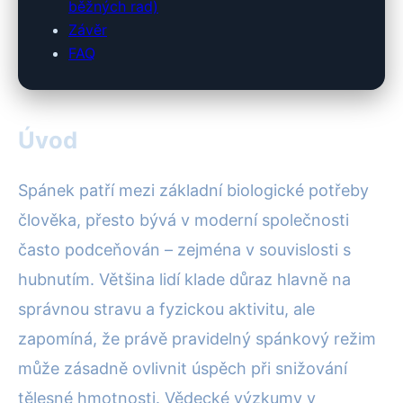
běžných rad)
Závěr
FAQ
Úvod
Spánek patří mezi základní biologické potřeby
člověka, přesto bývá v moderní společnosti
často podceňován – zejména v souvislosti s
hubnutím. Většina lidí klade důraz hlavně na
správnou stravu a fyzickou aktivitu, ale
zapomíná, že právě pravidelný spánkový režim
může zásadně ovlivnit úspěch při snižování
tělesné hmotnosti. Vědecké výzkumy v