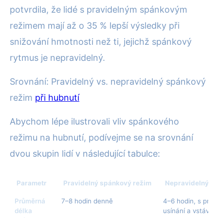
potvrdila, že lidé s pravidelným spánkovým
režimem mají až o 35 % lepší výsledky při
snižování hmotnosti než ti, jejichž spánkový
rytmus je nepravidelný.
Srovnání: Pravidelný vs. nepravidelný spánkový
režim
při hubnutí
Abychom lépe ilustrovali vliv spánkového
režimu na hubnutí, podívejme se na srovnání
dvou skupin lidí v následující tabulce:
Parametr
Pravidelný spánkový režim
Nepravidelný s
Průměrná
7–8 hodin denně
4–6 hodin, s pro
délka
usínání a vstáván