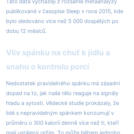
Tato data vycházejí z rozsáhlé metaanalýzy
publikované v časopise Sleep v roce 2015, kde
bylo sledováno více než 5 000 dospělých po
dobu 12 měsíců.
Vliv spánku na chuť k jídlu a
snahu o kontrolu porcí
Nedostatek pravidelného spánku má zásadní
dopad na to, jak naše tělo reaguje na signály
hladu a sytosti. Vědecké studie prokázaly, že
lidé s nepravidelným spánkem konzumují v
průměru o 300 kalorií denně více než ti, kteří
mají ustálený režim. To může během jednoho