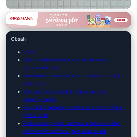
hubnidoplavek.cz
Jak Správný Spánkový Režim
Obsah
Ovlivňuje Úspěch v Hubnutí
Úvod
2. 3. 2026
· 8 min čtení · Autor: Alena Králová
Jak spánek ovlivňuje metabolismus a
spalování tuků
Hormonální rovnováha: Proč pravidelnost
rozhoduje
Vliv spánku na chuť k jídlu a snahu o
kontrolu porcí
Psychická pohoda, motivace a role spánku
při hubnutí
Praktické tipy pro nastavení pravidelného
spánkového režimu (bez opakování