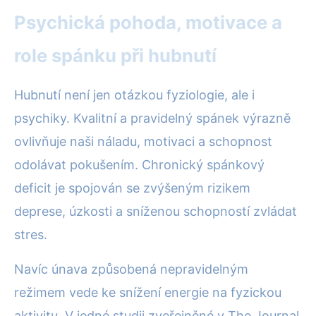
Psychická pohoda, motivace a
role spánku při hubnutí
Hubnutí není jen otázkou fyziologie, ale i
psychiky. Kvalitní a pravidelný spánek výrazně
ovlivňuje naši náladu, motivaci a schopnost
odolávat pokušením. Chronický spánkový
deficit je spojován se zvýšeným rizikem
deprese, úzkosti a sníženou schopností zvládat
stres.
Navíc únava způsobená nepravidelným
režimem vede ke snížení energie na fyzickou
aktivitu. V jedné studii zveřejněné v The Journal