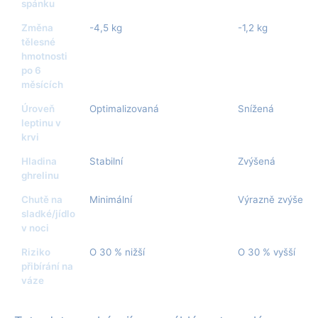
spánku
Změna
-4,5 kg
-1,2 kg
tělesné
hmotnosti
po 6
měsících
Úroveň
Optimalizovaná
Snížená
leptinu v
krvi
Hladina
Stabilní
Zvýšená
ghrelinu
Chutě na
Minimální
Výrazně zvýšené
sladké/jídlo
v noci
Riziko
O 30 % nižší
O 30 % vyšší
přibírání na
váze