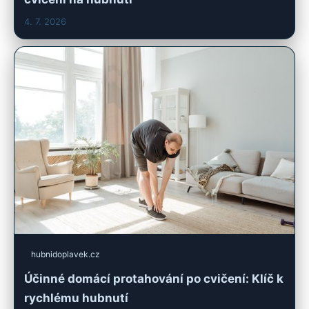
4. 7. 2026
hubnidoplavek.cz
Účinné domácí protahování po cvičení: Klíč k
rychlému hubnutí