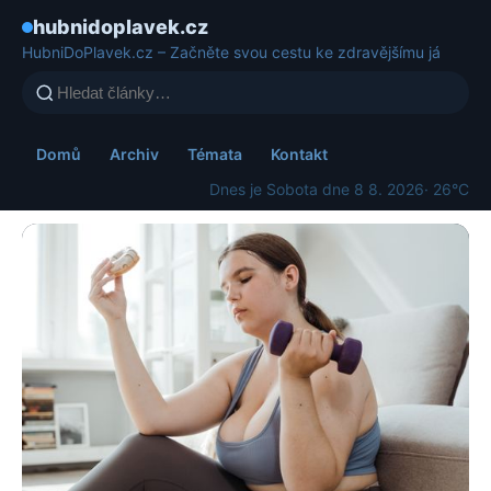
hubnidoplavek.cz
HubniDoPlavek.cz – Začněte svou cestu ke zdravějšímu já
Domů
Archiv
Témata
Kontakt
Dnes je Sobota dne 8 8. 2026
· 26°C