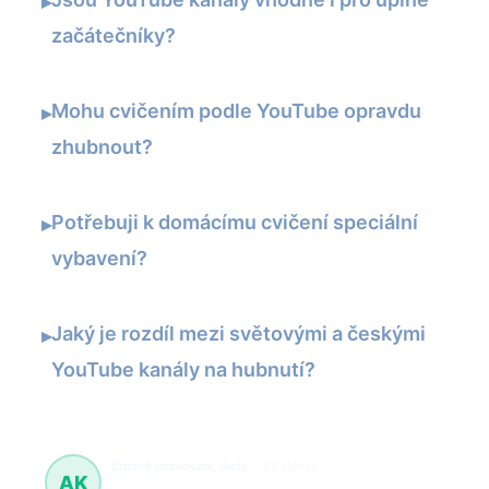
▸
začátečníky?
Mohu cvičením podle YouTube opravdu
▸
zhubnout?
Potřebuji k domácímu cvičení speciální
▸
vybavení?
Jaký je rozdíl mezi světovými a českými
▸
YouTube kanály na hubnutí?
Zdravé stravování, diety
162 článků
AK