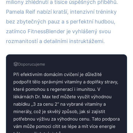
miliony zhlédnutí a tisíce úspěšných příběhů.
Pamela Reif nabízí kratší, intenzivní tréninky
bez zbytečných pauz a s perfektní hudbou,
zatímco FitnessBlender je vyhlášený svou
rozmanitostí a detailními instruktážemi.
Doporucujeme
Při efektivním domácím cvičení je důležité
podpořit tělo správnými vitamíny a doplňky stravy,
které pomohou s regenerací i imunitou. V
lékárnách Dr. Max teď můžete využít výhodnou
nabídku „3 za cenu 2“ na vybrané vitamíny a
minerály, což je skvělý způsob, jak si zajistit
potřebnou výživu za výhodnou cenu. Tato podpora
vám může pomoci cítit se lépe a mít více energie