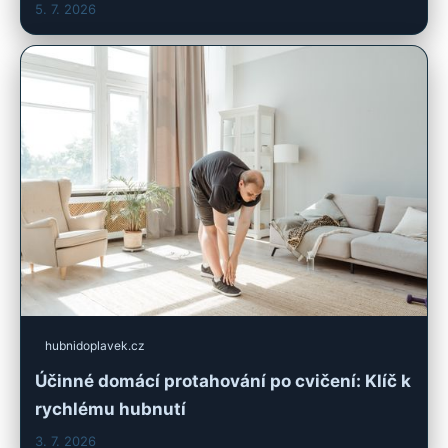
5. 7. 2026
hubnidoplavek.cz
Účinné domácí protahování po cvičení: Klíč k
rychlému hubnutí
3. 7. 2026