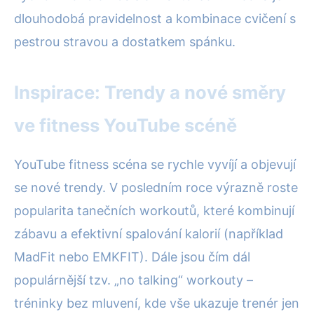
dlouhodobá pravidelnost a kombinace cvičení s
pestrou stravou a dostatkem spánku.
Inspirace: Trendy a nové směry
ve fitness YouTube scéně
YouTube fitness scéna se rychle vyvíjí a objevují
se nové trendy. V posledním roce výrazně roste
popularita tanečních workoutů, které kombinují
zábavu a efektivní spalování kalorií (například
MadFit nebo EMKFIT). Dále jsou čím dál
populárnější tzv. „no talking“ workouty –
tréninky bez mluvení, kde vše ukazuje trenér jen