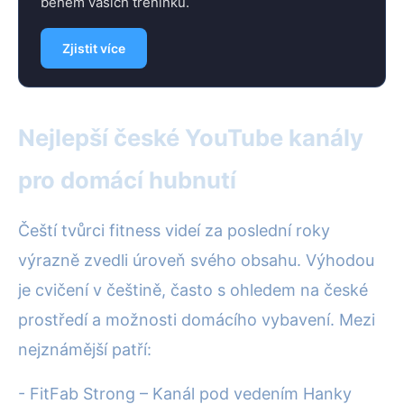
během vašich tréninků.
Zjistit více
Nejlepší české YouTube kanály
pro domácí hubnutí
Čeští tvůrci fitness videí za poslední roky
výrazně zvedli úroveň svého obsahu. Výhodou
je cvičení v češtině, často s ohledem na české
prostředí a možnosti domácího vybavení. Mezi
nejznámější patří:
- FitFab Strong – Kanál pod vedením Hanky