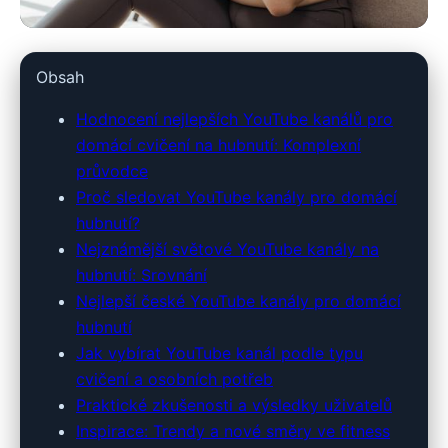
hubnidoplavek.cz
Obsah
Top YouTube kanály pro
Hodnocení nejlepších YouTube kanálů pro
efektivní domácí cvičení na
domácí cvičení na hubnutí: Komplexní
průvodce
hubnutí
Proč sledovat YouTube kanály pro domácí
hubnutí?
4. 7. 2026
· 10 min čtení · Autor: Alena Králová
Nejznámější světové YouTube kanály na
hubnutí: Srovnání
Nejlepší české YouTube kanály pro domácí
hubnutí
Jak vybírat YouTube kanál podle typu
cvičení a osobních potřeb
Praktické zkušenosti a výsledky uživatelů
Inspirace: Trendy a nové směry ve fitness