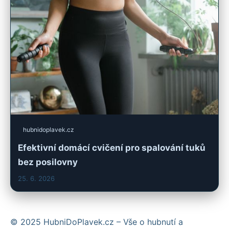
hubnidoplavek.cz
Efektivní domácí cvičení pro spalování tuků
bez posilovny
25. 6. 2026
© 2025 HubniDoPlavek.cz – Vše o hubnutí a