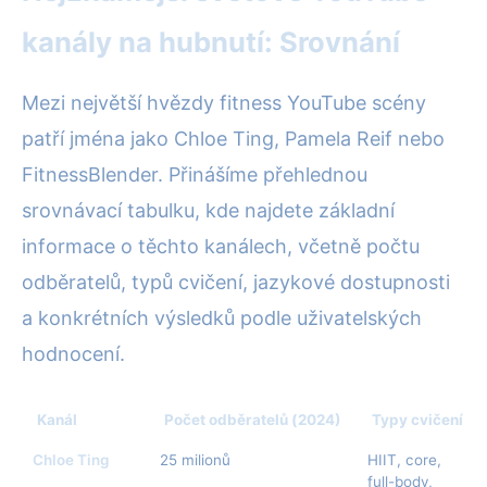
kanály na hubnutí: Srovnání
Mezi největší hvězdy fitness YouTube scény
patří jména jako Chloe Ting, Pamela Reif nebo
FitnessBlender. Přinášíme přehlednou
srovnávací tabulku, kde najdete základní
informace o těchto kanálech, včetně počtu
odběratelů, typů cvičení, jazykové dostupnosti
a konkrétních výsledků podle uživatelských
hodnocení.
Kanál
Počet odběratelů (2024)
Typy cvičení
Chloe Ting
25 milionů
HIIT, core,
full-body,