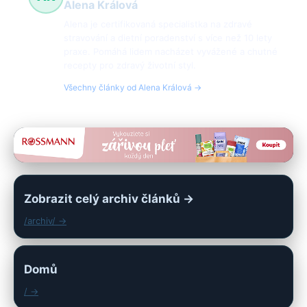
Alena Králová
Alena je certifikovaná specialistka na zdravé
stravování a dietní poradenství s více než 10 lety
praxe. Pomáhá lidem nacházet vyvážené a chutné
recepty pro zdravý životní styl.
Všechny články od Alena Králová →
Zobrazit celý archiv článků →
/archiv/ →
Domů
/ →