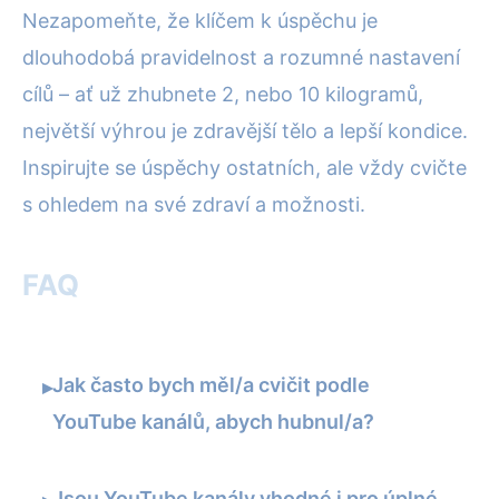
Nezapomeňte, že klíčem k úspěchu je
dlouhodobá pravidelnost a rozumné nastavení
cílů – ať už zhubnete 2, nebo 10 kilogramů,
největší výhrou je zdravější tělo a lepší kondice.
Inspirujte se úspěchy ostatních, ale vždy cvičte
s ohledem na své zdraví a možnosti.
FAQ
Jak často bych měl/a cvičit podle
▸
YouTube kanálů, abych hubnul/a?
Jsou YouTube kanály vhodné i pro úplné