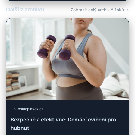
Další z archivu
Zobrazit celý archiv článků →
hubnidoplavek.cz
Bezpečně a efektivně: Domácí cvičení pro
hubnutí