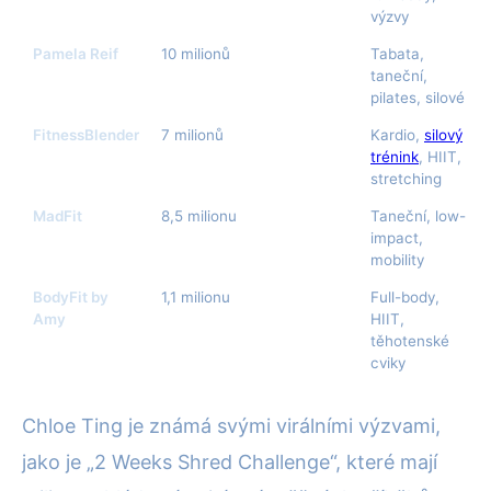
výzvy
Pamela Reif
10 milionů
Tabata,
taneční,
pilates, silové
FitnessBlender
7 milionů
Kardio,
silový
trénink
, HIIT,
stretching
MadFit
8,5 milionu
Taneční, low-
impact,
mobility
BodyFit by
1,1 milionu
Full-body,
Amy
HIIT,
těhotenské
cviky
Chloe Ting je známá svými virálními výzvami,
jako je „2 Weeks Shred Challenge“, které mají