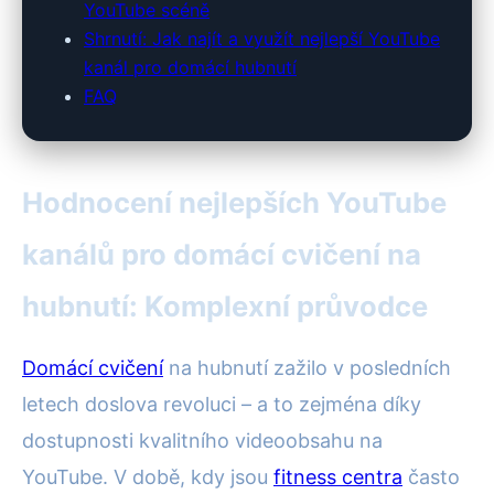
YouTube scéně
Shrnutí: Jak najít a využít nejlepší YouTube
kanál pro domácí hubnutí
FAQ
Hodnocení nejlepších YouTube
kanálů pro domácí cvičení na
hubnutí: Komplexní průvodce
Domácí cvičení
na hubnutí zažilo v posledních
letech doslova revoluci – a to zejména díky
dostupnosti kvalitního videoobsahu na
YouTube. V době, kdy jsou
fitness centra
často