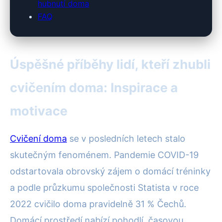
hubnutí doma
FAQ
Úspěšné příběhy lidí, kteří zhubli
cvičením doma: Inspirace a
motivace
Cvičení doma
se v posledních letech stalo
skutečným fenoménem. Pandemie COVID-19
odstartovala obrovský zájem o domácí tréninky
a podle průzkumu společnosti Statista v roce
2022 cvičilo doma pravidelně 31 % Čechů.
Domácí prostředí nabízí pohodlí, časovou