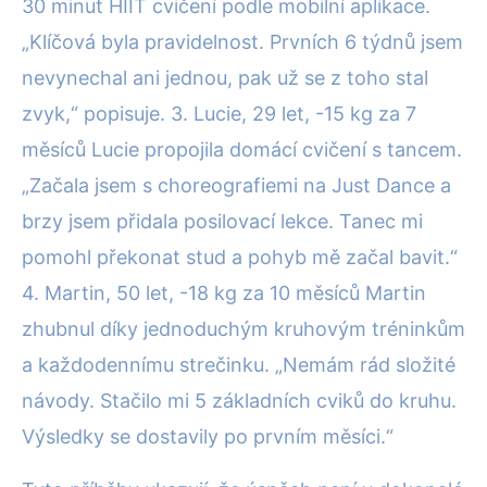
30 minut HIIT cvičení podle mobilní aplikace.
„Klíčová byla pravidelnost. Prvních 6 týdnů jsem
nevynechal ani jednou, pak už se z toho stal
zvyk,“ popisuje. 3. Lucie, 29 let, -15 kg za 7
měsíců Lucie propojila domácí cvičení s tancem.
„Začala jsem s choreografiemi na Just Dance a
brzy jsem přidala posilovací lekce. Tanec mi
pomohl překonat stud a pohyb mě začal bavit.“
4. Martin, 50 let, -18 kg za 10 měsíců Martin
zhubnul díky jednoduchým kruhovým tréninkům
a každodennímu strečinku. „Nemám rád složité
návody. Stačilo mi 5 základních cviků do kruhu.
Výsledky se dostavily po prvním měsíci.“