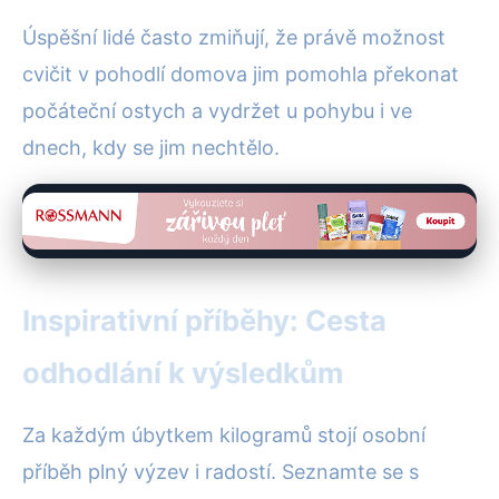
Úspěšní lidé často zmiňují, že právě možnost
cvičit v pohodlí domova jim pomohla překonat
počáteční ostych a vydržet u pohybu i ve
dnech, kdy se jim nechtělo.
Inspirativní příběhy: Cesta
odhodlání k výsledkům
Za každým úbytkem kilogramů stojí osobní
příběh plný výzev i radostí. Seznamte se s