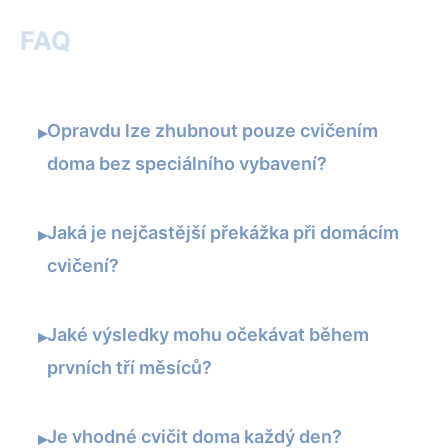
FAQ
Opravdu lze zhubnout pouze cvičením
▸
doma bez speciálního vybavení?
Jaká je nejčastější překážka při domácím
▸
cvičení?
Jaké výsledky mohu očekávat během
▸
prvních tří měsíců?
Je vhodné cvičit doma každý den?
▸