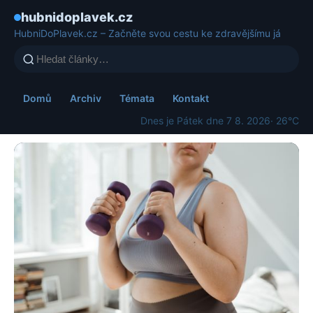
hubnidoplavek.cz
HubniDoPlavek.cz – Začněte svou cestu ke zdravějšímu já
Domů
Archiv
Témata
Kontakt
Dnes je Pátek dne 7 8. 2026
· 26°C