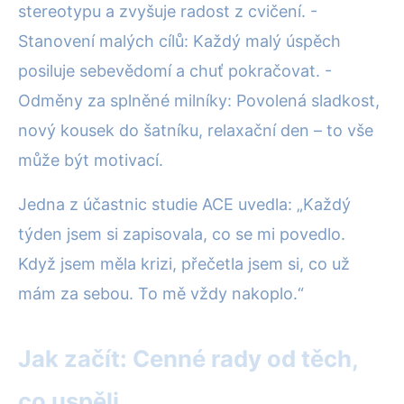
stereotypu a zvyšuje radost z cvičení. -
Stanovení malých cílů: Každý malý úspěch
posiluje sebevědomí a chuť pokračovat. -
Odměny za splněné milníky: Povolená sladkost,
nový kousek do šatníku, relaxační den – to vše
může být motivací.
Jedna z účastnic studie ACE uvedla: „Každý
týden jsem si zapisovala, co se mi povedlo.
Když jsem měla krizi, přečetla jsem si, co už
mám za sebou. To mě vždy nakoplo.“
Jak začít: Cenné rady od těch,
co uspěli