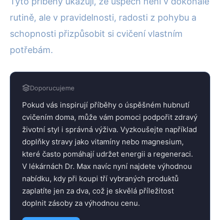
Tyto příběhy ukazují, že úspěch není v dokonalé
rutině, ale v pravidelnosti, radosti z pohybu a
schopnosti přizpůsobit si cvičení vlastním
potřebám.
Doporucujeme
Pokud vás inspirují příběhy o úspěšném hubnutí
cvičením doma, může vám pomoci podpořit zdravý
životní styl i správná výživa. Vyzkoušejte například
doplňky stravy jako vitamíny nebo magnesium,
které často pomáhají udržet energii a regeneraci.
V lékárnách Dr. Max navíc nyní najdete výhodnou
nabídku, kdy při koupi tří vybraných produktů
zaplatíte jen za dva, což je skvělá příležitost
doplnit zásoby za výhodnou cenu.