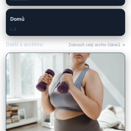
Domů
/ →
Další z archivu
Zobrazit celý archiv článků →