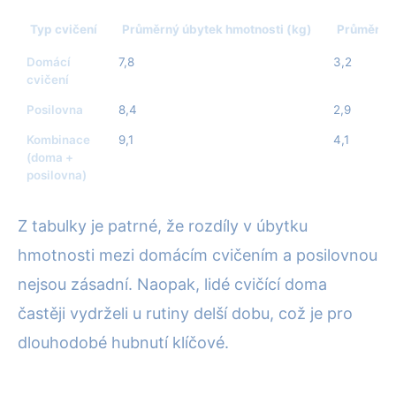
Typ cvičení
Průměrný úbytek hmotnosti (kg)
Průměrná 
Domácí
7,8
3,2
cvičení
Posilovna
8,4
2,9
Kombinace
9,1
4,1
(doma +
posilovna)
Z tabulky je patrné, že rozdíly v úbytku
hmotnosti mezi domácím cvičením a posilovnou
nejsou zásadní. Naopak, lidé cvičící doma
častěji vydrželi u rutiny delší dobu, což je pro
dlouhodobé hubnutí klíčové.