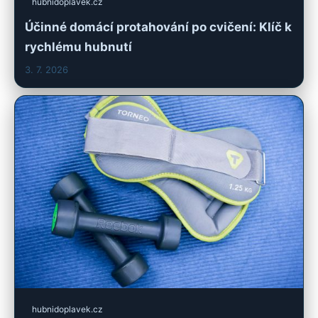
hubnidoplavek.cz
Účinné domácí protahování po cvičení: Klíč k
rychlému hubnutí
3. 7. 2026
hubnidoplavek.cz