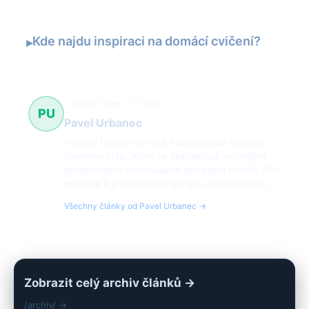
Kde najdu inspiraci na domácí cvičení?
▸
Cvičení, fitness
97 článků
PU
Pavel Urbanec
Pavel je fitness trenér a nadšenec do aktivního
životního stylu, který se specializuje na cvičení
přizpůsobené individuálním potřebám klientů. Rád
motivuje k pravidelnému pohybu a lepší kondici.
Všechny články od Pavel Urbanec →
Zobrazit celý archiv článků →
/archiv/ →