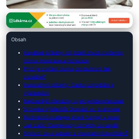
hubnidoplavek.cz
Inspirujte se: Jak lidé úspěšně
Obsah
zhubli cvičením doma!
Úspěšné příběhy lidí, kteří zhubli cvičením
29. 6. 2026
· 10 min čtení · Autor: Pavel Urbanec
doma: Inspirace a motivace
Proč je cvičení doma pro hubnutí tak
úspěšné?
Inspirativní příběhy: Cesta odhodlání k
výsledkům
Nejčastější překážky a jak je lidé překonali
Srovnání výsledků: Domácí vs. posilovna
Motivační strategie, které fungují v praxi
Jak začít: Cenné rady od těch, co uspěli
Shrnutí: co si odnést z inspirativních příběhů