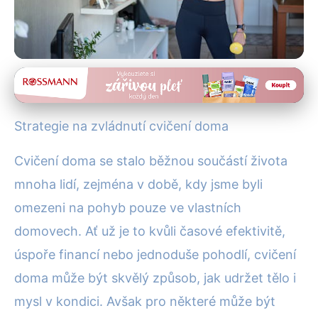
Cvičení a fitness
7 Top Strategií pro Efektivní
Strategie na zvládnutí cvičení doma
Cvičení Doma: Jak Zůstat
Cvičení doma se stalo běžnou součástí života
Motivovaní
mnoha lidí, zejména v době, kdy jsme byli
8. 1. 2026
· 5 min čtení · Autor: Pavel Urbanec
omezeni na pohyb pouze ve vlastních
domovech. Ať už je to kvůli časové efektivitě,
úspoře financí nebo jednoduše pohodlí, cvičení
doma může být skvělý způsob, jak udržet tělo i
mysl v kondici. Avšak pro některé může být