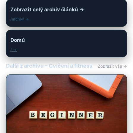
Zobrazit celý archiv článků →
/archiv/ →
Domů
/ →
Další z archivu – Cvičení a fitness
Zobrazit vše →