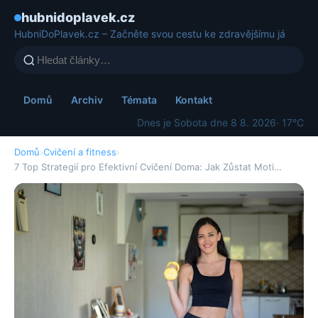
hubnidoplavek.cz
HubniDoPlavek.cz – Začněte svou cestu ke zdravějšímu já
Domů
Archiv
Témata
Kontakt
Dnes je Sobota dne 8 8. 2026
· 17°C
Domů
›
Cvičení a fitness
›
7 Top Strategií pro Efektivní Cvičení Doma: Jak Zůstat Moti…