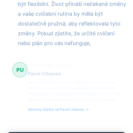
být flexibilní. Život přináší nečekané změny
a vaše cvičební rutina by měla být
dostatečně pružná, aby reflektovala tyto
změny. Pokud zjistíte, že určité cvičení
nebo plán pro vás nefunguje,
Cvičení, fitness
97 článků
PU
Pavel Urbanec
Pavel je fitness trenér a nadšenec do aktivního
životního stylu, který se specializuje na cvičení
přizpůsobené individuálním potřebám klientů. Rád
motivuje k pravidelnému pohybu a lepší kondici.
Všechny články od Pavel Urbanec →