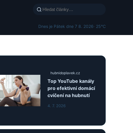
Dnes je Pátek dne 7 8. 2026
· 25°C
hubnidoplavek.cz
Top YouTube kanály
pro efektivní domácí
cvičení na hubnutí
4. 7. 2026