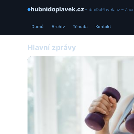
hubnidoplavek.cz
HubniDoPlavek.cz – Začn
Domů
Archiv
Témata
Kontakt
Hlavní zprávy