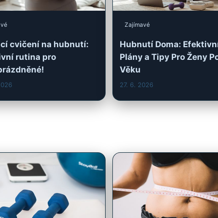
2026
27. 6. 2026
z archivu
Další z archivu
í Cvičení na Hubnutí:
Překonávání váhových