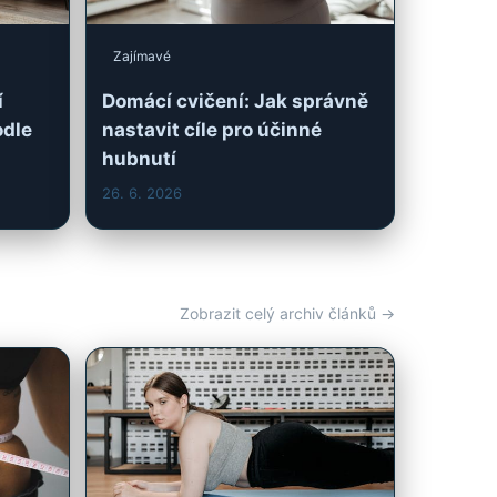
26. 6. 2026
Zobrazit celý archiv článků →
Další z archivu
Účinné domácí cvičení pro