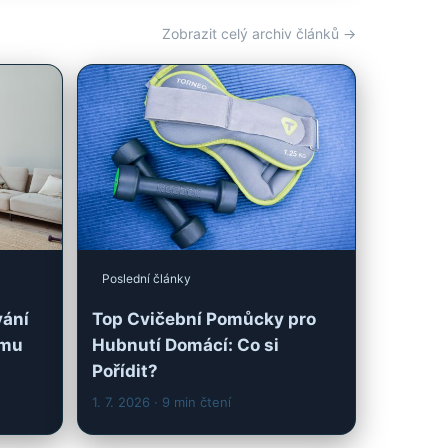
Poslední články
vání
Top Cvičební Pomůcky pro
ému
Hubnutí Domácí: Co si
Pořídit?
1. 7. 2026
· 9 min čtení