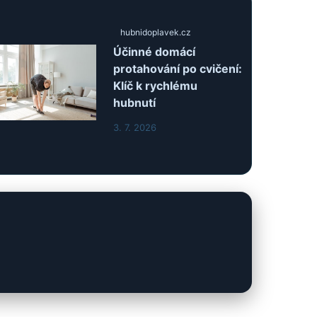
hubnidoplavek.cz
Účinné domácí
protahování po cvičení:
Klíč k rychlému
hubnutí
3. 7. 2026
Zobrazit celý archiv článků →