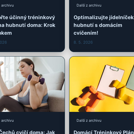
z archivu
Další z archivu
echů cvičí doma: Jak
Domácí Tréninkový Plán
t pomůcky pro efektivní
Míru: Efektivní Hubnutí
utí?
za Krokem
026
29. 4. 2026