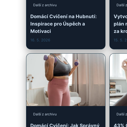
Další z archivu
Další 
Domácí Cvičení: Jak Správný
43% Č
Dech Podpoří Hubnutí
vybra
hubn
6. 5. 2026
5. 5. 2