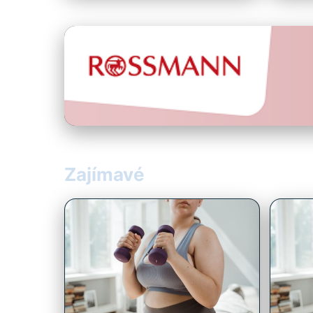
Zajímavé
Zajímavé
Zajím
Inspirujte se: Jak lidé
Domác
úspěšně zhubli cvičením
Efekt
doma!
zane