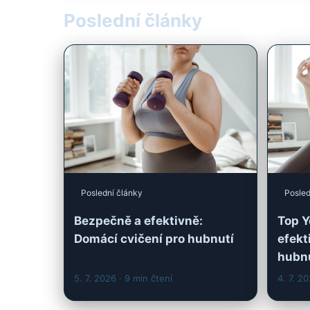
Poslední články
Posled
Bezpečně a efektivně:
Top Y
Domácí cvičení pro hubnutí
efekt
hubn
5. 7. 2026
· 9 min čtení
4. 7. 2