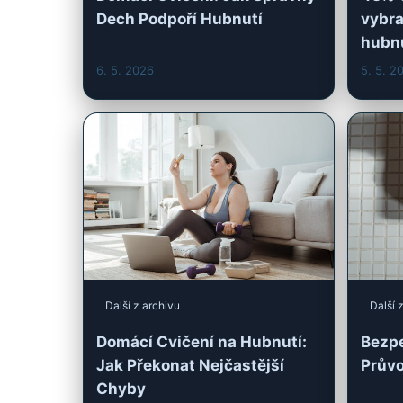
Další z archivu
Další 
Domácí Cvičení na Hubnutí:
Bezpe
Jak Překonat Nejčastější
Průvo
Chyby
27. 4. 2026
26. 4. 