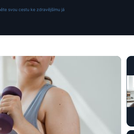
ěte svou cestu ke zdravějšímu já