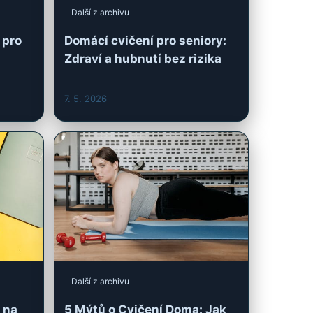
Další z archivu
 na
5 Mýtů o Cvičení Doma: Jak
 Krok
Efektivně Zhubnout Bez
Fitness Centra
28. 4. 2026