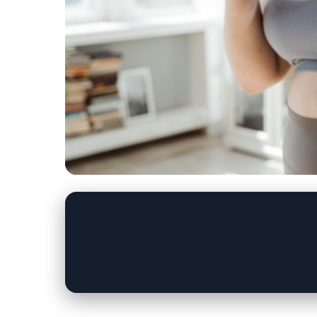
hubnidoplavek.cz
Bezpečně a efektivn
Poslední články
hubnutí
5. 7. 2026
· 9 min čtení