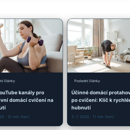
ní články
Poslední články
ouTube kanály pro
Účinné domácí protaho
ivní domácí cvičení na
po cvičení: Klíč k rychl
utí
hubnutí
026
· 10 min čtení
3. 7. 2026
· 11 min čtení