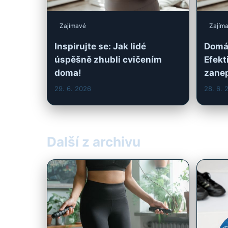
29. 6. 2026
28. 6. 
Další z archivu
Další z archivu
Další 
Efektivní domácí cvičení pro
Domác