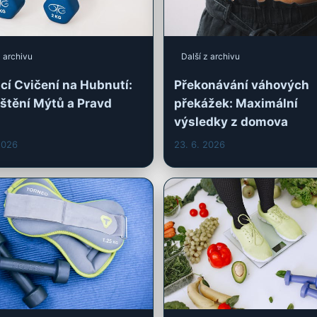
štění Mýtů a Pravd
překážek: Maximální
výsledky z domova
2026
23. 6. 2026
z archivu
Další z archivu
řte účinný tréninkový
Optimalizujte jídelníček
na hubnutí doma: Krok
hubnutí s domácím
rokem
cvičením!
2026
8. 5. 2026