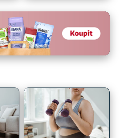
Zajímavé
í
Domácí cvičení: Jak správně
odle
nastavit cíle pro účinné
hubnutí