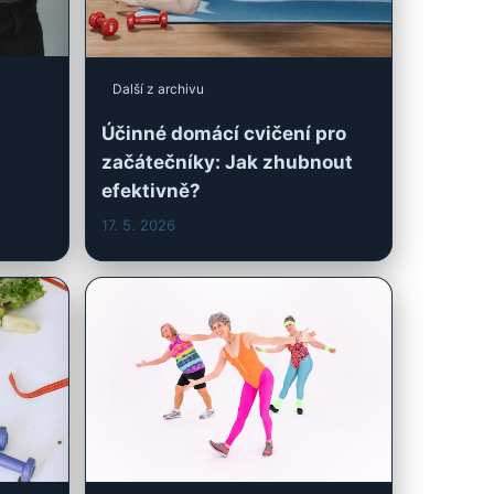
začátečníky: Jak zhubnout
efektivně?
17. 5. 2026
Další z archivu
 pro
Domácí cvičení pro seniory:
Zdraví a hubnutí bez rizika
7. 5. 2026