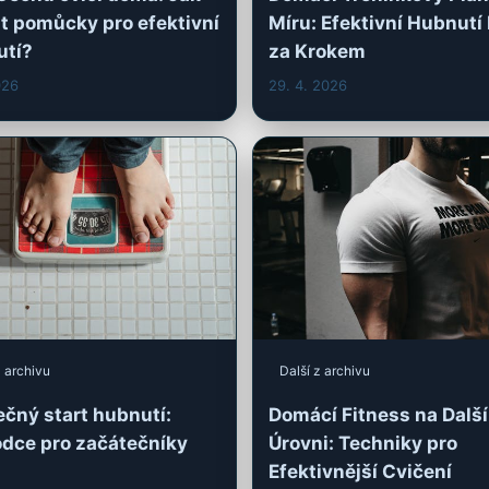
z archivu
Další z archivu
čný start hubnutí:
Domácí Fitness na Další
dce pro začátečníky
Úrovni: Techniky pro
Efektivnější Cvičení
2026
25. 4. 2026