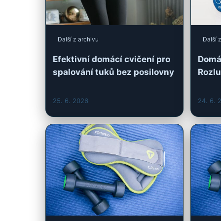
spalování tuků bez posilovny
Rozlu
25. 6. 2026
24. 6. 
Další z archivu
Další 
Domácí Cvičení na Hubnutí:
Vytvo
Inspirace pro Úspěch a
plán 
Motivaci
za k
16. 5. 2026
15. 5. 