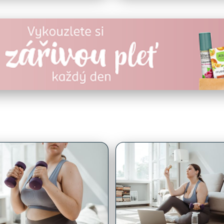
avé
Zajímavé
í cvičení na hubnutí:
Hubnutí Doma: Efektivn
ivní rutina pro
Plány a Tipy Pro Ženy P
prázdněné!
Věku