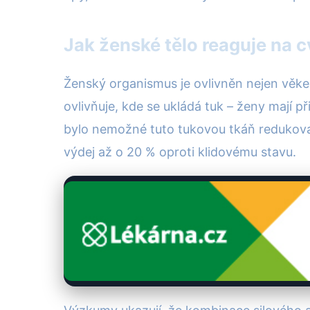
Jak ženské tělo reaguje na c
Ženský organismus je ovlivněn nejen věke
ovlivňuje, kde se ukládá tuk – ženy mají 
bylo nemožné tuto tukovou tkáň redukovat
výdej až o 20 % oproti klidovému stavu.