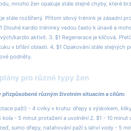
bodu, mnoho žen opakuje stále stejné chyby, které b
, je stále rozšířený. Přitom silový trénink je zásadní 
 $1 Dlouhé kardio tréninky vedou často k únavě a moho
ých/kardio aktivit. 3. $1 Regenerace je klíčová. Pře
tuku v břišní oblasti. 4. $1 Opakování stále stejných
nové podněty.
plány pro různé typy žen
y přizpůsobené různým životním situacím a cílům:
 rotace paží) - 4 cviky v kruhu: dřepy s výskokem, kli
kola - 5 minut protažení a uvolnění 2. $1 - 10 minut 
zeď, sumo dřepy, natahování paží s lahví vody - 5 mi