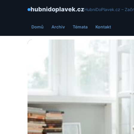
hubnidoplavek.cz
HubniDoPlavek.cz – Začn
Domů
Archiv
Témata
Kontakt