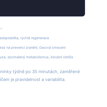
ka
daptabilita, rychlá regenerace
ůraz na prevenci zranění, časová omezení
za, zpomalený metabolismus, kloubní obtíže
 tréninky týdně po 35 minutách, zaměřené
em je pravidelnost a variabilita.