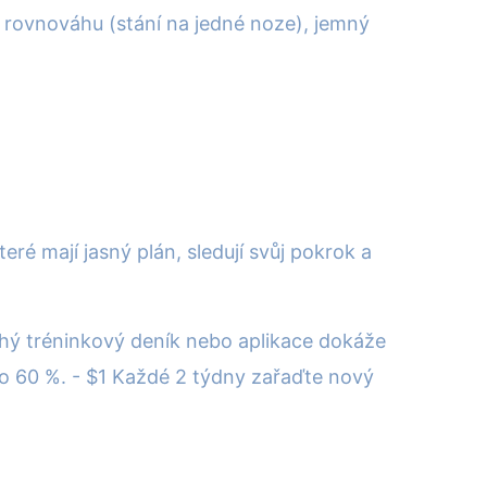
na rovnováhu (stání na jedné noze), jemný
ré mají jasný plán, sledují svůj pokrok a
uchý tréninkový deník nebo aplikace dokáže
ž o 60 %. - $1 Každé 2 týdny zařaďte nový