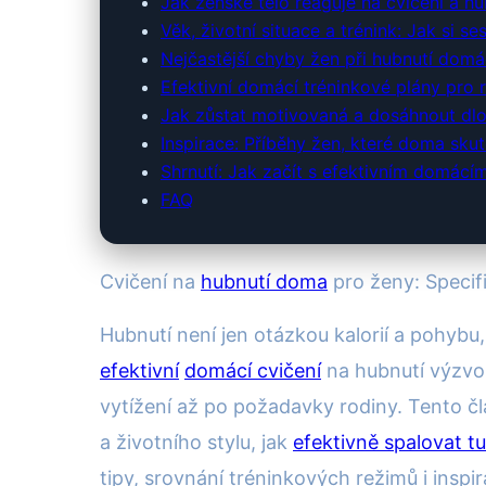
Jak ženské tělo reaguje na cvičení a hu
Věk, životní situace a trénink: Jak si se
Nejčastější chyby žen při hubnutí dom
Efektivní domácí tréninkové plány pro 
Jak zůstat motivovaná a dosáhnout dl
Inspirace: Příběhy žen, které doma sku
Shrnutí: Jak začít s efektivním domácí
FAQ
Cvičení na
hubnutí doma
pro ženy: Specifi
Hubnutí není jen otázkou kalorií a pohybu
efektivní
domácí cvičení
na hubnutí výzvou
vytížení až po požadavky rodiny. Tento č
a životního stylu, jak
efektivně spalovat t
tipy, srovnání tréninkových režimů i inspi