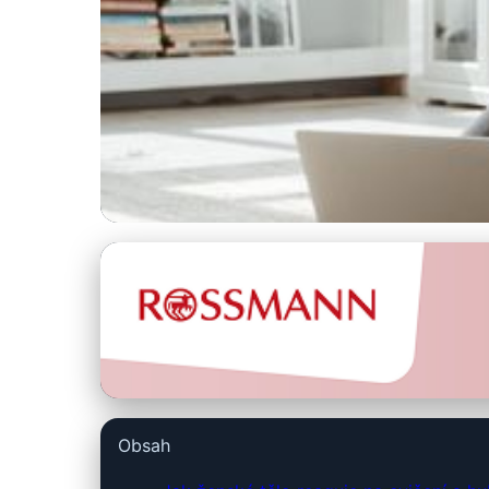
hubnidoplavek.cz
Hubnutí Doma: Efe
27. 6. 2026
· 9 min čtení · Autor: Alena Králová
Obsah