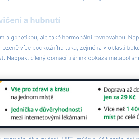
vičení a hubnutí
m a genetikou, ale také hormonální rovnováhou. Nap
přirozeně více podkožního tuku, zejména v oblasti bo
. Naopak, cílený domácí trénink dokáže metabolismu