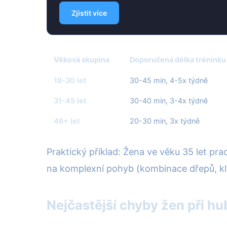
Zjistit více
Věková skupina
Doporučená délka tréninku
18-30 let
30-45 min, 4-5x týdně
31-45 let
30-40 min, 3-4x týdně
46+ let
20-30 min, 3x týdně
Praktický příklad: Žena ve věku 35 let pr
na komplexní pohyb (kombinace dřepů, kliků
Nejčastější chyby žen při h