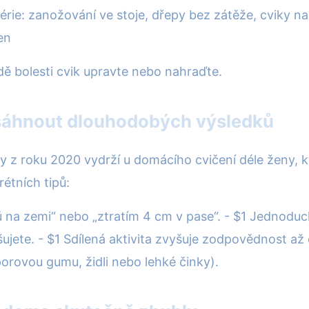
série: zanožování ve stoje, dřepy bez zátěže, cviky 
en
adě bolesti cvik upravte nebo nahraďte.
sáhnout dlouhodobých výsledků
y z roku 2020 vydrží u domácího cvičení déle ženy, kte
étních tipů:
ků na zemi“ nebo „ztratím 4 cm v pase“. - $1 Jednod
šujete. - $1 Sdílená aktivita zvyšuje zodpovědnost a
rovou gumu, židli nebo lehké činky).