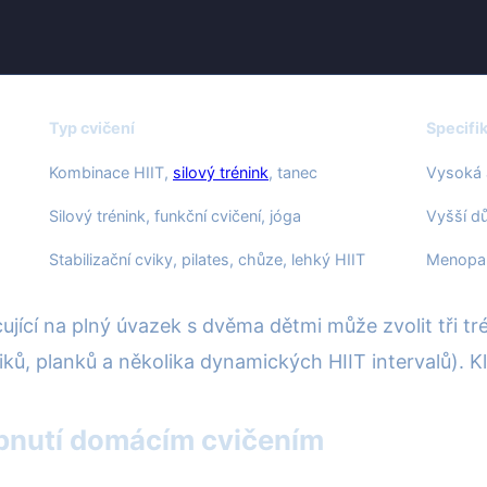
Typ cvičení
Specifi
Kombinace HIIT,
silový trénink
, tanec
Vysoká a
Silový trénink, funkční cvičení, jóga
Vyšší d
Stabilizační cviky, pilates, chůze, lehký HIIT
Menopau
acující na plný úvazek s dvěma dětmi může zvolit tři
, planků a několika dynamických HIIT intervalů). Klíč
ubnutí domácím cvičením