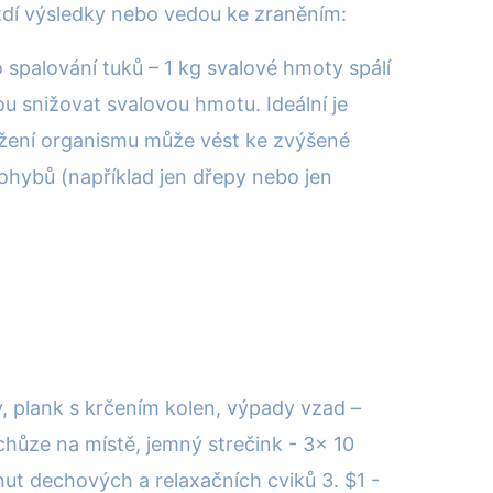
rzdí výsledky nebo vedou ke zraněním:
pro spalování tuků – 1 kg svalové hmoty spálí
u snižovat svalovou hmotu. Ideální je
tížení organismu může vést ke zvýšené
 pohybů (například jen dřepy nebo jen
ky, plank s krčením kolen, výpady vzad –
chůze na místě, jemný strečink - 3x 10
nut dechových a relaxačních cviků 3. $1 -