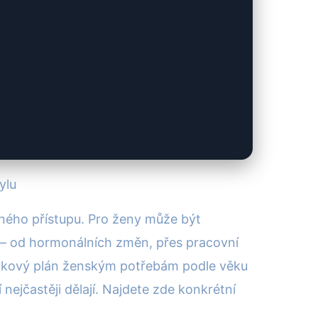
ylu
telného přístupu. Pro ženy může být
a – od hormonálních změn, přes pracovní
ninkový plán ženským potřebám podle věku
ejčastěji dělají. Najdete zde konkrétní