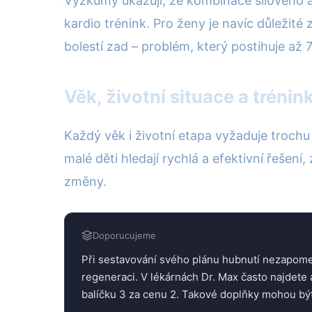
Výzkumy ukazují, že kombinace silového a 
kardio trénink. Pro ženy je navíc důležité 
bolestí zad – problém, který postihuje až
Věk, životní situace a trénink
Každý věk i životní etapa vyžaduje trochu 
malé děti hledají rychlá a efektivní řeše
změny.
Doporucujeme
Při sestavování svého plánu hubnutí nezapome
regeneraci. V lékárnách Dr. Max často najdete
balíčku 3 za cenu 2. Takové doplňky mohou bý