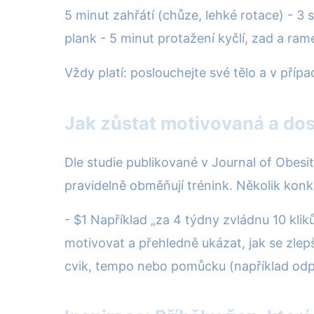
5 minut zahřátí (chůze, lehké rotace) - 3 
plank - 5 minut protažení kyčlí, zad a ram
Vždy platí: poslouchejte své tělo a v příp
Jak zůstat motivovaná a do
Dle studie publikované v Journal of Obesit
pravidelně obměňují trénink. Několik konkr
- $1 Například „za 4 týdny zvládnu 10 kli
motivovat a přehledně ukázat, jak se zlep
cvik, tempo nebo pomůcku (například odpo