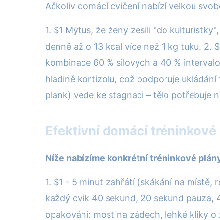
Ačkoliv domácí cvičení nabízí velkou svo
1. $1 Mýtus, že ženy zesílí "do kulturistky"
denně až o 13 kcal více než 1 kg tuku. 2.
kombinace 60 % silových a 40 % intervalov
hladině kortizolu, což podporuje ukládání 
plank) vede ke stagnaci – tělo potřebuje 
Efektivní domácí tréninkové 
Níže nabízíme konkrétní tréninkové plán
1. $1 - 5 minut zahřátí (skákání na místě,
každý cvik 40 sekund, 20 sekund pauza, 4 
opakování: most na zádech, lehké kliky o 