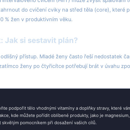
intervalového cvičení (HIIT) může zvýšit spalování 
zahrnout do cvičení cviky na střed těla (core), které 
 70 % žen v produktivním věku.
: Jak si sestavit plán?
odlišný přístup. Mladé ženy často řeší nedostatek čas
ní, zatímco ženy po čtyřicítce potřebují brát v úvahu
ňte podpořit tělo vhodnými vitamíny a doplňky stravy, které v
 akce, kde můžete pořídit oblíbené produkty, jako je magnesiu
t skvělým pomocníkem při dosažení vašich cílů.