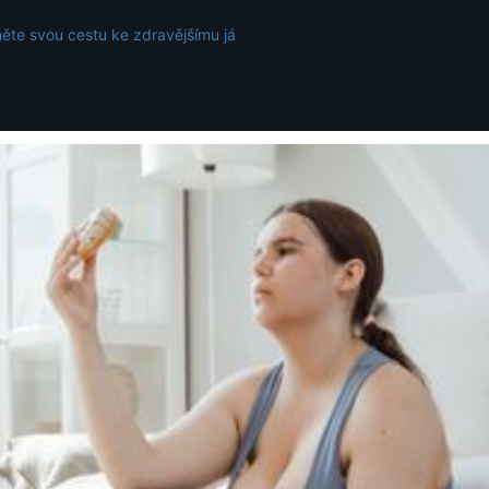
ěte svou cestu ke zdravějšímu já