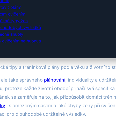
bnutí
stavit plán?
ácím cvičením
různé typy žen
ouhodobých výsledků
tečně zhubly
m cvičením na hubnutí
cké tipy a tréninkové plány podle věku a životního st
, ale také správného
plánování
, individuality a udrži
, protože každé životní období přináší svá specifik
lánek se zaměřuje na to, jak přizpůsobit domácí tré
uky
i s omezeným časem a jaké chyby ženy při cvičení n
raci pro dlouhodobě udržitelné výsledky.