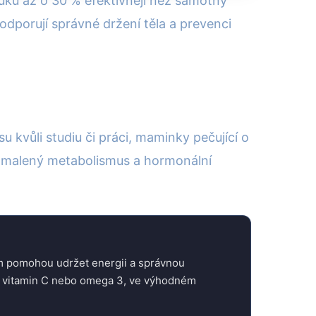
tuků až o 30 % efektivněji než samotný
podporují správné držení těla a prevenci
u kvůli studiu či práci, maminky pečující o
 zpomalený metabolismus a hormonální
ám pomohou udržet energii a správnou
m, vitamin C nebo omega 3, ve výhodném