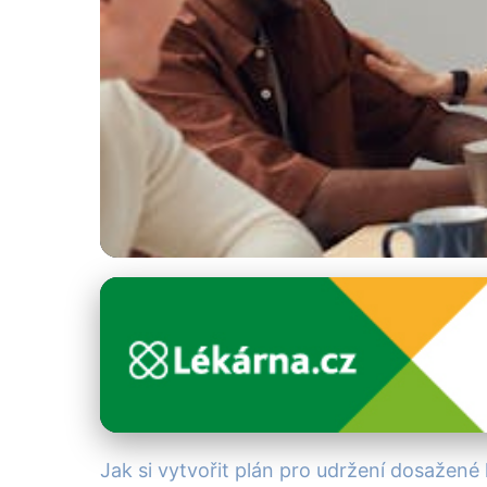
Hubnutí a diety
Jak Udržet Hmotno
29. 6. 2025
· 3 min čtení · Autor: Alena Králová
Jak si vytvořit plán pro udržení dosažené