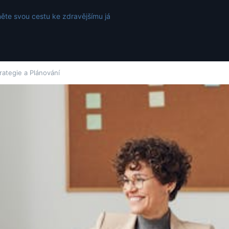
ěte svou cestu ke zdravějšímu já
rategie a Plánování