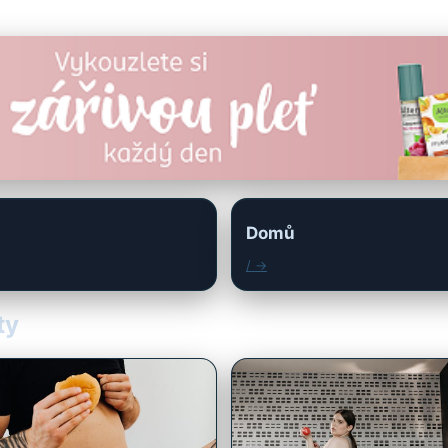
Domů
/ →
ty