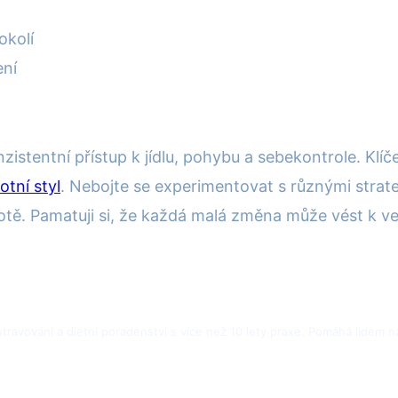
okolí
ení
stentní přístup k jídlu, pohybu a sebekontrole. Klíč
otní styl
. Nebojte se experimentovat s různými strate
votě. Pamatuji si, že každá malá změna může vést k 
 stravování a dietní poradenství s více než 10 lety praxe. Pomáhá lidem