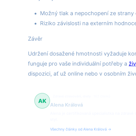
Možný tlak a nepochopení ze strany 
Riziko závislosti na externím hodnoc
Závěr
Udržení dosažené hmotnosti vyžaduje konzi
funguje pro vaše individuální potřeby a
živ
dispozici, ať už online nebo v osobním ži
Zdravé stravování, diety
162 článků
AK
Alena Králová
Alena je certifikovaná specialistka na zdravé
styl.
Všechny články od Alena Králová →