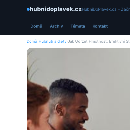
hubnidoplavek.cz
HubniDoPlavek.cz – Začn
Domů
Archiv
Témata
Kontakt
Domů
›
Hubnutí a diety
›
Jak Udržet Hmotnost: Efektivní St