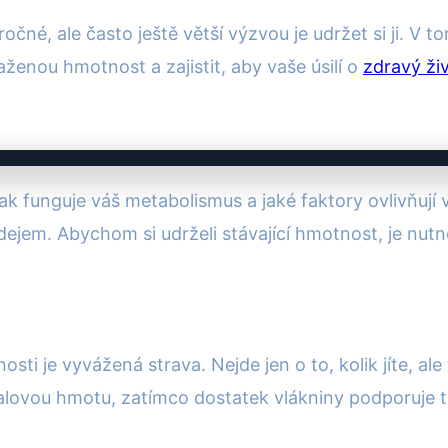
čné, ale často ještě větší výzvou je udržet si ji. V
enou hmotnost a zajistit, aby vaše úsilí o
zdravý živ
 funguje váš metabolismus a jaké faktory ovlivňují v
ejem. Abychom si udrželi stávající hmotnost, je nutné př
ti je vyvážená strava. Nejde jen o to, kolik jíte, ale
lovou hmotu, zatímco dostatek vlákniny podporuje trá