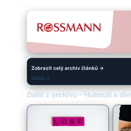
Zobrazit celý archiv článků →
/archiv/ →
Další z archivu – Hubnutí a die