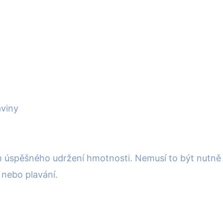
aviny
řem úspěšného udržení hmotnosti. Nemusí to být nutně i
nebo plavání.