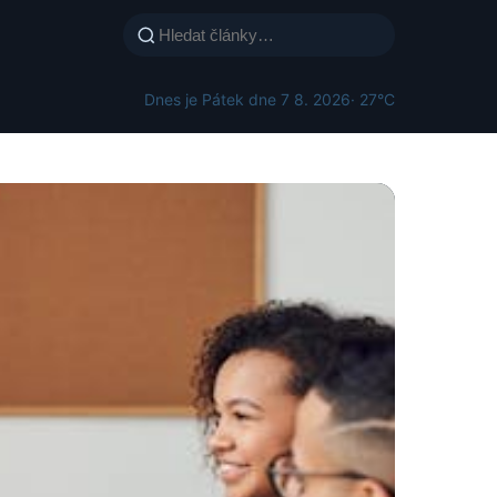
Dnes je Pátek dne 7 8. 2026
· 27°C