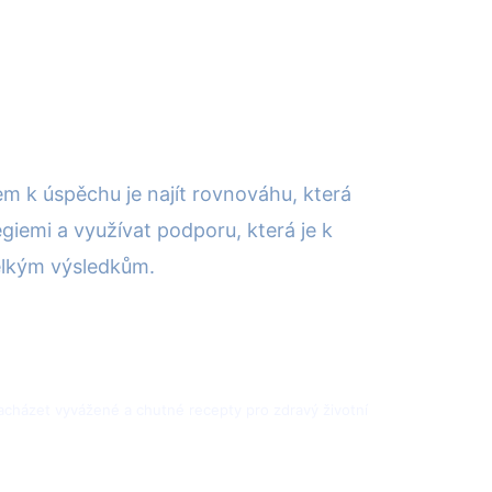
em k úspěchu je najít rovnováhu, která
giemi a využívat podporu, která je k
velkým výsledkům.
 nacházet vyvážené a chutné recepty pro zdravý životní