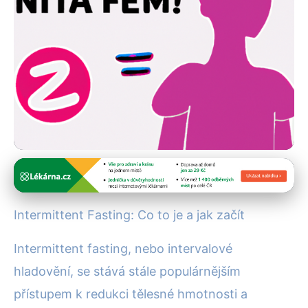
Hubnutí a diety
Intermittent Fasting: Účinný
Intermittent Fasting: Co to je a jak začít
Průvodce Pro Začátečníky
Intermittent fasting, nebo intervalové
22. 5. 2025
· 4 min čtení · Autor: Alena Králová
hladovění, se stává stále populárnějším
přístupem k redukci tělesné hmotnosti a