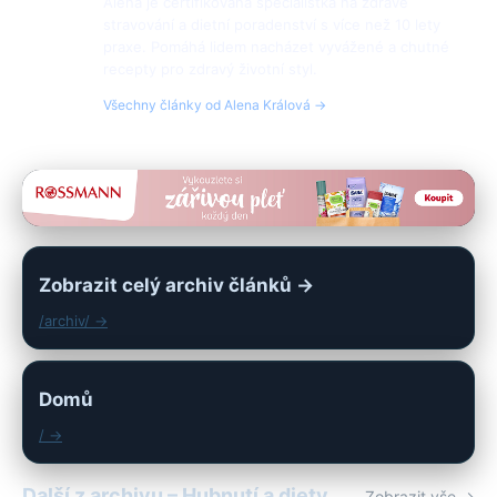
Alena je certifikovaná specialistka na zdravé
stravování a dietní poradenství s více než 10 lety
praxe. Pomáhá lidem nacházet vyvážené a chutné
recepty pro zdravý životní styl.
Všechny články od Alena Králová →
Zobrazit celý archiv článků →
/archiv/ →
Domů
/ →
Další z archivu – Hubnutí a diety
Zobrazit vše →