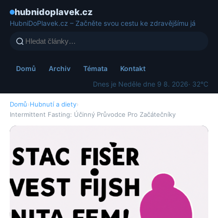
hubnidoplavek.cz
HubniDoPlavek.cz – Začněte svou cestu ke zdravějšímu já
Domů
Archiv
Témata
Kontakt
Dnes je Neděle dne 9 8. 2026
· 32°C
Domů
›
Hubnutí a diety
›
Intermittent Fasting: Účinný Průvodce Pro Začátečníky