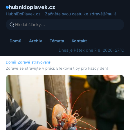
hubnidoplavek.cz
HubniDoPlavek.cz – Začněte svou cestu ke zdravějšímu já
Domů
Archiv
Témata
Kontakt
Dnes je Pátek dne 7 8. 2026
· 27°C
Domů
›
Zdravé stravování
›
Zdravě se stravujte v práci: Efektivní tipy pro každý den!