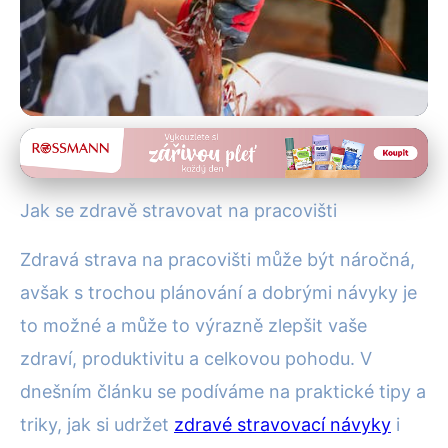
Zdravé stravování
Zdravě se stravujte v práci:
Jak se zdravě stravovat na pracovišti
Efektivní tipy pro každý den!
Zdravá strava na pracovišti může být náročná,
14. 1. 2026
· 4 min čtení · Autor: Alena Králová
avšak s trochou plánování a dobrými návyky je
to možné a může to výrazně zlepšit vaše
zdraví, produktivitu a celkovou pohodu. V
dnešním článku se podíváme na praktické tipy a
triky, jak si udržet
zdravé stravovací návyky
i