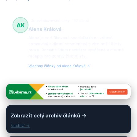
Zdravé stravování, diety
162 článků
AK
Alena Králová
Alena je certifikovaná specialistka na zdravé
stravování a dietní poradenství s více než 10 lety
praxe. Pomáhá lidem nacházet vyvážené a chutné
recepty pro zdravý životní styl.
Všechny články od Alena Králová →
Zobrazit celý archiv článků →
/archiv/ →