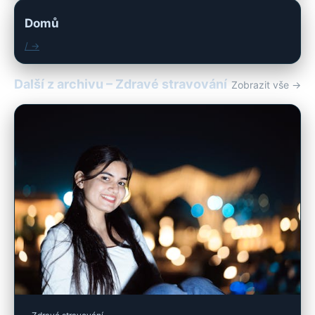
Domů
/ →
Další z archivu – Zdravé stravování
Zobrazit vše →