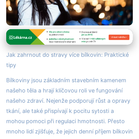
Zdravé stravování
Jak snadno zvýšit příjem
Jak zahrnout do stravy více bílkovin: Praktické
bílkovin: Efektivní tipy pro
tipy
každý den
Bílkoviny jsou základním stavebním kamenem
13. 2. 2026
· 4 min čtení · Autor: Alena Králová
našeho těla a hrají klíčovou roli ve fungování
našeho zdraví. Nejenže podporují růst a opravy
tkání, ale také přispívají k pocitu sytosti a
mohou pomoci při regulaci hmotnosti. Přesto
mnoho lidí zjišťuje, že jejich denní příjem bílkovin