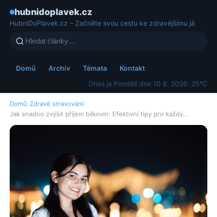
hubnidoplavek.cz
HubniDoPlavek.cz – Začněte svou cestu ke zdravějšímu já
Domů
Archiv
Témata
Kontakt
Dnes je Pondělí dne 10 8. 2026
· 25°C
Domů
›
Zdravé stravování
›
Jak snadno zvýšit příjem bílkovin: Efektivní tipy pro každý…