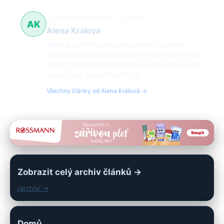
Zdravé stravování, diety
162 článků
AK
Alena Králová
Alena je certifikovaná specialistka na zdravé
stravování a dietní poradenství s více než 10 lety
praxe. Pomáhá lidem nacházet vyvážené a chutné
recepty pro zdravý životní styl.
Všechny články od Alena Králová →
Zobrazit celý archiv článků →
/archiv/ →
Domů