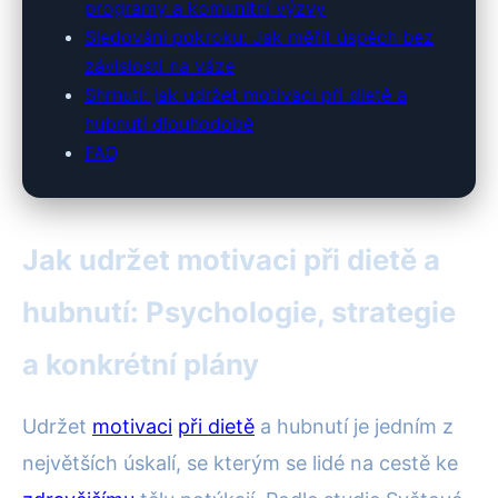
programy a komunitní výzvy
Sledování pokroku: Jak měřit úspěch bez
závislosti na váze
Shrnutí: jak udržet motivaci při dietě a
hubnutí dlouhodobě
FAQ
Jak udržet motivaci při dietě a
hubnutí: Psychologie, strategie
a konkrétní plány
Udržet
motivaci
při dietě
a hubnutí je jedním z
největších úskalí, se kterým se lidé na cestě ke