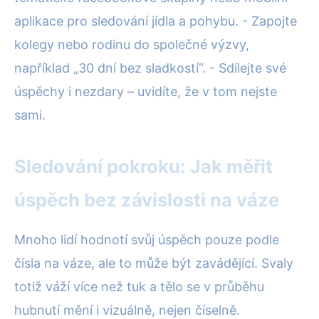
aplikace pro sledování jídla a pohybu. - Zapojte
kolegy nebo rodinu do společné výzvy,
například „30 dní bez sladkostí“. - Sdílejte své
úspěchy i nezdary – uvidíte, že v tom nejste
sami.
Sledování pokroku: Jak měřit
úspěch bez závislosti na váze
Mnoho lidí hodnotí svůj úspěch pouze podle
čísla na váze, ale to může být zavádějící. Svaly
totiž váží více než tuk a tělo se v průběhu
hubnutí mění i vizuálně, nejen číselně.