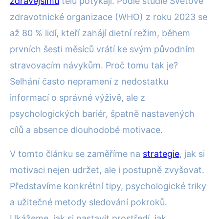
zdravějšímu
tělu potýkají. Podle studie Světové
zdravotnické organizace (WHO) z roku 2023 se
až 80 % lidí, kteří zahájí dietní režim, během
prvních šesti měsíců vrátí ke svým původním
stravovacím návykům. Proč tomu tak je?
Selhání často nepramení z nedostatku
informací o správné výživě, ale z
psychologických bariér, špatně nastavených
cílů a absence dlouhodobé motivace.
V tomto článku se zaměříme na
strategie
, jak si
motivaci nejen udržet, ale i postupně zvyšovat.
Představíme konkrétní tipy, psychologické triky
a užitečné metody sledování pokroků.
Ukážeme, jak si nastavit prostředí, jak