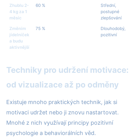
Zhublu 2-
60 %
Střední,
4 kg za 1
postupné
měsíc
zlepšování
Změním
75 %
Dlouhodobý,
jídelníček
pozitivní
a budu
aktivnější
Techniky pro udržení motivace:
od vizualizace až po odměny
Existuje mnoho praktických technik, jak si
motivaci udržet nebo ji znovu nastartovat.
Mnohé z nich využívají principy pozitivní
psychologie a behaviorálních věd.