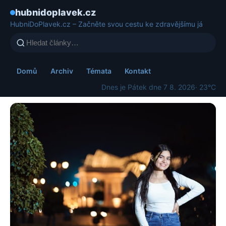
hubnidoplavek.cz
HubniDoPlavek.cz – Začněte svou cestu ke zdravějšímu já
Domů
Archiv
Témata
Kontakt
Dnes je Pátek dne 7 8. 2026
· 23°C