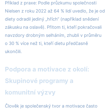
Příklad z praxe: Podle průzkumu společnosti
Nielsen z roku 2022 až 64 % lidí uvedlo, že je od
diety odradil jediný „hřích“ (například snědení
zákusku na oslavě). Přitom ti, kteří pokračovali
navzdory drobným selháním, zhubli v průměru
o 30 % více než ti, kteří dietu předčasně
ukončili.
Podpora a motivace z okolí:
Skupinové programy a
komunitní výzvy
Člověk je společenský tvor a motivace často