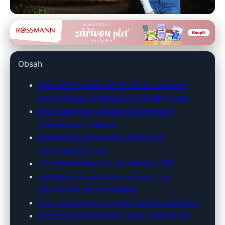
hubnidoplavek.cz
Jak si udržet motivaci při dietě:
Obsah
Strategie, psychologie a tipy
Jak udržet motivaci při dietě a hubnutí:
14. 3. 2026
· 10 min čtení · Autor: Kristýna Marešová
Psychologie, strategie a konkrétní plány
Psychologické základy dlouhodobé
motivace při hubnutí
Realistické plánování a nastavení
dosažitelných cílů
Srovnání reálných a nereálných cílů:
Techniky pro udržení motivace: od
vizualizace až po odměny
Jak zvládat krize a překonávat neúspěchy
Podpora a motivace z okolí: Skupinové