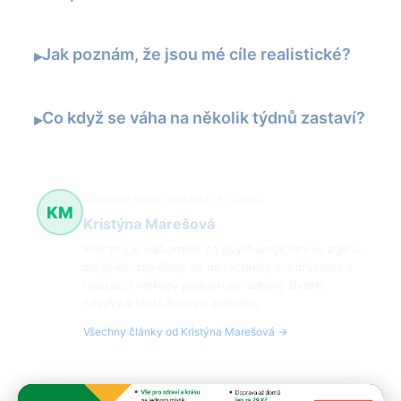
Jak poznám, že jsou mé cíle realistické?
▸
Co když se váha na několik týdnů zastaví?
▸
Zvládání stresu, psychika
45 článků
KM
Kristýna Marešová
Kristýna je odbornice na psychologii stresu a jeho
zvládání, zaměřuje se na techniky mindfulness a
relaxační metody podporující zdravé životní
návyky a lepší duševní pohodu.
Všechny články od Kristýna Marešová →