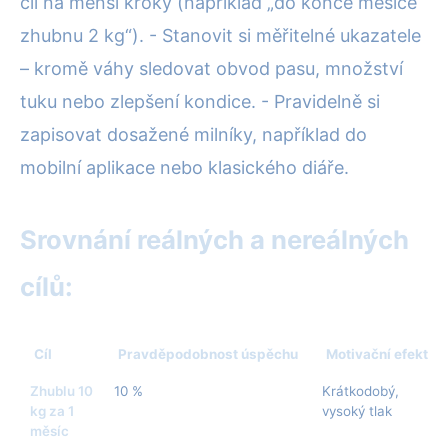
cíl na menší kroky (například „do konce měsíce
zhubnu 2 kg“). - Stanovit si měřitelné ukazatele
– kromě váhy sledovat obvod pasu, množství
tuku nebo zlepšení kondice. - Pravidelně si
zapisovat dosažené milníky, například do
mobilní aplikace nebo klasického diáře.
Srovnání reálných a nereálných
cílů:
Cíl
Pravděpodobnost úspěchu
Motivační efekt
Zhublu 10
10 %
Krátkodobý,
kg za 1
vysoký tlak
měsíc