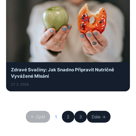
Zdravé Svačiny: Jak Snadno Připravit Nutričně
Vyvážené Mlsání
27. 2. 2026
← Zpět
1
2
3
Dále →