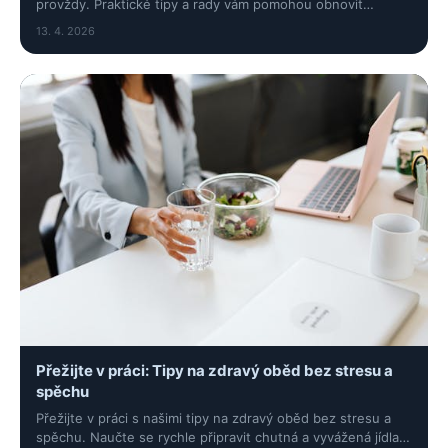
provždy. Praktické tipy a rady vám pomohou obnovit
kontrolu nad jídlem i životem.
13. 4. 2026
Přežijte v práci: Tipy na zdravý oběd bez stresu a
spěchu
Přežijte v práci s našimi tipy na zdravý oběd bez stresu a
spěchu. Naučte se rychle připravit chutná a vyvážená jídla