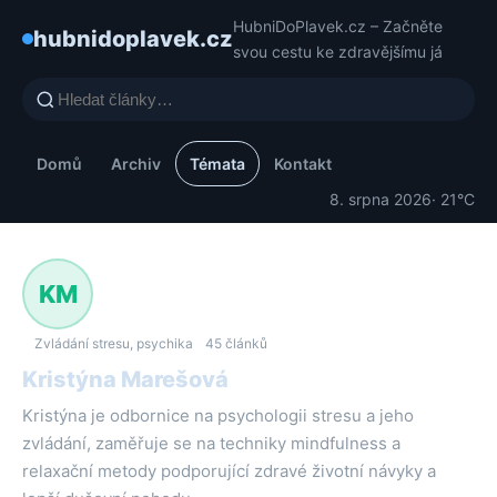
HubniDoPlavek.cz – Začněte
hubnidoplavek.cz
svou cestu ke zdravějšímu já
Domů
Archiv
Témata
Kontakt
8. srpna 2026
· 21°C
KM
Zvládání stresu, psychika
45 článků
Kristýna Marešová
Kristýna je odbornice na psychologii stresu a jeho
zvládání, zaměřuje se na techniky mindfulness a
relaxační metody podporující zdravé životní návyky a