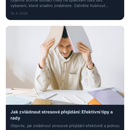
Objevte účinné domácí cviky na spalování tuků bez
vybavení, které snadno zvládnete. Začněte hubnout
efektivně a bez nutnosti fitness centra!
19. 4. 2026
Jak zvládnout stresové přejídání: Efektivní tipy a
rady
Objevte, jak zvládnout stresové přejídání efektivně a jednou