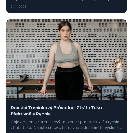
trávení a více energie každý den!
9. 4. 2026
Domácí Tréninkový Průvodce: Ztráta Tuku
Efektivně a Rychle
Objevte domácí tréninkový průvodce pro efektivní a rychlou
ztrátu tuku. Naučte se cvičit správně a dosáhněte výsledků
bez drahého vybavení!