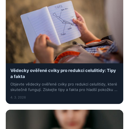
Vědecky ověřené cviky pro redukci celulitidy: Tipy
a fakta
Objevte vědecky ověřené cviky pro redukci celulitidy, které
skutečně fungují. Získejte tipy a fakta pro hladší pokožku a
vyšší sebevědomí.
4. 3. 2026