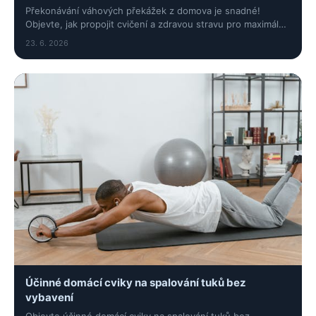
Překonávání váhových překážek z domova je snadné!
Objevte, jak propojit cvičení a zdravou stravu pro maximální
výsledky a trvalý úbytek váhy.
23. 6. 2026
Účinné domácí cviky na spalování tuků bez
vybavení