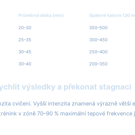
Průměrná délka (min)
Spálené kalorie (30 m
20–30
350–500
25–35
300–450
30–45
250–400
30–40
200–350
zrychlit výsledky a překonat stagnaci
enzita cvičení. Vyšší intenzita znamená výrazně větší 
 trénink v zóně 70–90 % maximální tepové frekvence je