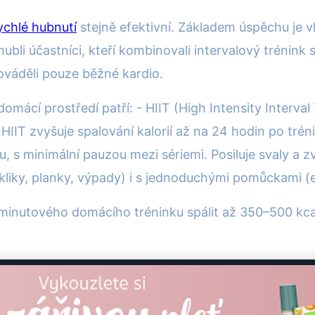
ychlé hubnutí
stejně efektivní. Základem úspěchu je 
ubli účastníci, kteří kombinovali intervalový trénink s
rováděli pouze běžné kardio.
omácí prostředí patří: - HIIT (High Intensity Interval
IIT zvyšuje spalování kalorií až na 24 hodin po tréni
, s minimální pauzou mezi sériemi. Posiluje svaly a 
, kliky, planky, výpady) i s jednoduchými pomůckami (e
nutového domácího tréninku spálit až 350–500 kcal,