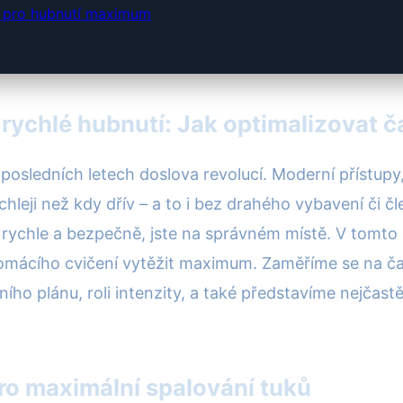
ní pro hubnutí maximum
rychlé hubnutí: Jak optimalizovat ča
osledních letech doslova revolucí. Moderní přístupy
leji než kdy dřív – a to i bez drahého vybavení či čl
rychle a bezpečně, jste na správném místě. V tomto 
domácího cvičení vytěžit maximum. Zaměříme se na ča
ního plánu, roli intenzity, a také představíme nejčast
ro maximální spalování tuků