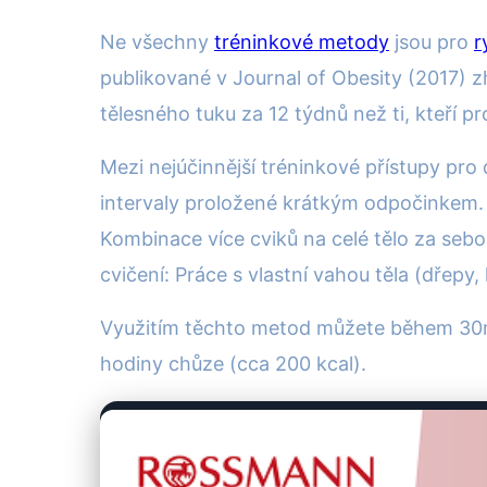
Ne všechny
tréninkové metody
jsou pro
r
publikované v Journal of Obesity (2017) zh
tělesného tuku za 12 týdnů než ti, kteří p
Mezi nejúčinnější tréninkové přístupy pro d
intervaly proložené krátkým odpočinkem. H
Kombinace více cviků na celé tělo za sebou
cvičení: Práce s vlastní vahou těla (dřepy
Využitím těchto metod můžete během 30mi
hodiny chůze (cca 200 kcal).