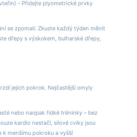
teřin) - Přidejte plyometrické prvky
ování se zpomalí. Zkuste každý týden měnit
uste dřepy s výskokem, bulharské dřepy,
zdí jejich pokrok. Nejčastější omyly
 časté nebo naopak řídké tréninky – bez
ouze kardio nestačí, silové cviky jsou
de k menšímu pokroku a vyšší