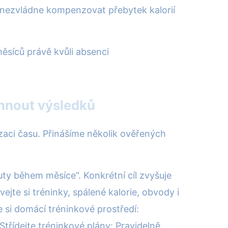
 nezvládne kompenzovat přebytek kalorií
měsíců právě kvůli absenci
áhnout výsledků
zaci času. Přinášíme několik ověřených
uty během měsíce“. Konkrétní cíl zvyšuje
jte si tréninky, spálené kalorie, obvody i
 si domácí tréninkové prostředí:
 Střídejte tréninkové plány: Pravidelně