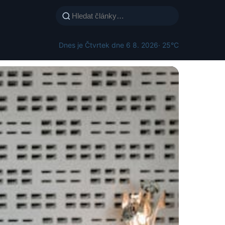
Dnes je Čtvrtek dne 6 8. 2026
· 25°C