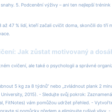
ahy. 5. Podcenění výživy – ani ten nejlepší trénink
 47 % lidí, kteří začali cvičit doma, skončili do tří 
vace.
vičení: Jak zůstat motivovaný a dos
ném cvičení, ale také o psychologii a správné organi
zhubnout 5 kg za 8 týdnů“ nebo „zvládnout plank 2 min
niversity, 2015). - Sledujte svůj pokrok: Zaznamenáve
al, FitNotes) vám pomůžou udržet přehled. - Vytvořte
ipravte si pomůcky předem a eliminujte rušivé vlivy. -