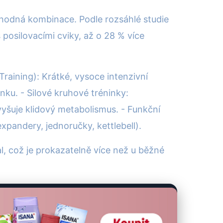
vhodná kombinace. Podle rozsáhlé studie
 posilovacími cviky, až o 28 % více
 Training): Krátké, vysoce intenzivní
nku. - Silové kruhové tréninky:
zvyšuje klidový metabolismus. - Funkční
xpandery, jednoručky, kettlebell).
 což je prokazatelně více než u běžné