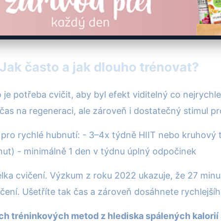
 Jak často a jak dlouho trénovat?
 je potřeba cvičit, aby byl efekt viditelný co nejrychl
čas na regeneraci, ale zároveň i dostatečný stimul pr
ro rychlé hubnutí: - 3–4x týdně HIIT nebo kruhový t
nut) - minimálně 1 den v týdnu úplný odpočinek
 délka cvičení. Výzkum z roku 2022 ukazuje, že 27 min
čení. Ušetříte tak čas a zároveň dosáhnete rychlejší
h tréninkových metod z hlediska spálených kalorií 