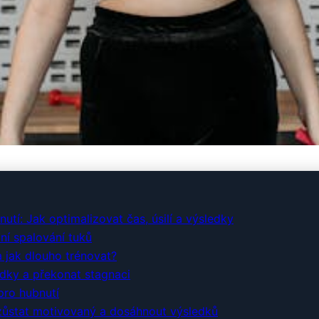
 Průvodce: Ztráta Tuku 
utí: Jak optimalizovat čas, úsilí a výsledky
í spalování tuků
a jak dlouho trénovat?
sledky a překonat stagnaci
pro hubnutí
 zůstat motivovaný a dosáhnout výsledků