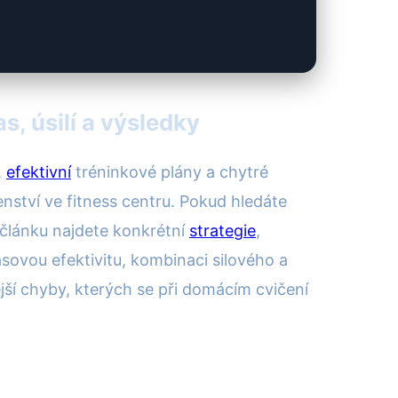
s, úsilí a výsledky
,
efektivní
tréninkové plány a chytré
enství ve fitness centru. Pokud hledáte
článku najdete konkrétní
strategie
,
sovou efektivitu, kombinaci silového a
ější chyby, kterých se při domácím cvičení