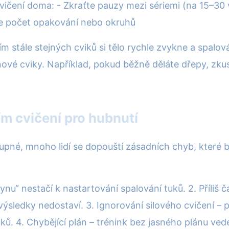
vičení doma: - Zkraťte pauzy mezi sériemi (na 15–30 v
te počet opakování nebo okruhů
áním stále stejných cviků si tělo rychle zvykne a spal
 nové cviky. Například, pokud běžně děláte dřepy, zk
ím cvičení pro hubnutí
upné, mnoho lidí se dopouští zásadních chyb, které br
lynu“ nestačí k nastartování spalování tuků. 2. Příliš
výsledky nedostaví. 3. Ignorování silového cvičení – p
dků. 4. Chybějící plán – trénink bez jasného plánu ve