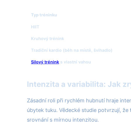
Typ tréninku
HIIT
Kruhový trénink
Tradiční kardio (běh na místě, švihadlo)
Silový trénink
s vlastní vahou
Intenzita a variabilita: Jak 
Zásadní roli při rychlém hubnutí hraje int
úbytek tuku. Vědecké studie potvrzují, že
srovnání s mírnou intenzitou.