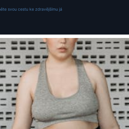
ěte svou cestu ke zdravějšímu já