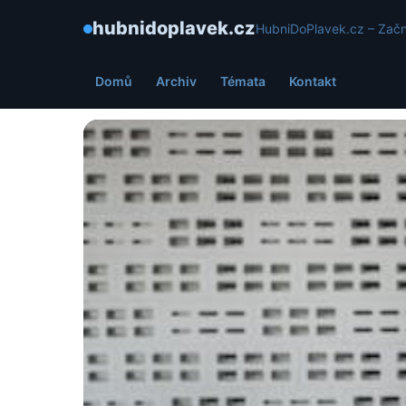
hubnidoplavek.cz
HubniDoPlavek.cz – Začn
Domů
Archiv
Témata
Kontakt