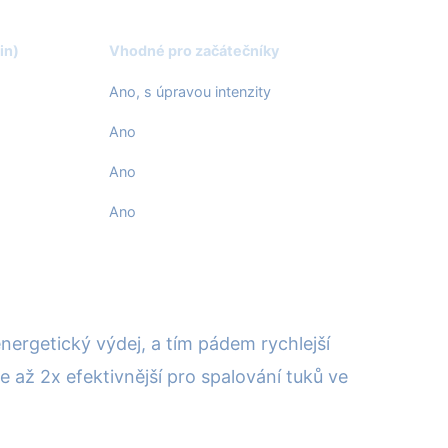
in)
Vhodné pro začátečníky
Ano, s úpravou intenzity
Ano
Ano
Ano
energetický výdej, a tím pádem rychlejší
 až 2x efektivnější pro spalování tuků ve