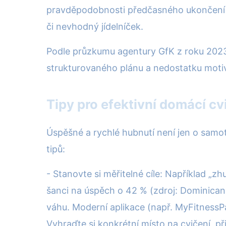
pravděpodobnosti předčasného ukončení sn
či nevhodný jídelníček.
Podle průzkumu agentury GfK z roku 2023 až
strukturovaného plánu a nedostatku moti
Tipy pro efektivní domácí c
Úspěšné a rychlé hubnutí není jen o samot
tipů:
- Stanovte si měřitelné cíle: Například „
šanci na úspěch o 42 % (zdroj: Dominican U
váhu. Moderní aplikace (např. MyFitnessP
Vyhraďte si konkrétní místo na cvičení, př