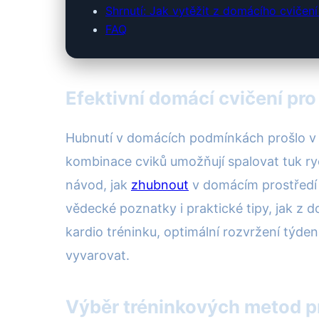
Shrnutí: Jak vytěžit z domácího cviče
FAQ
Efektivní domácí cvičení pro 
Hubnutí v domácích podmínkách prošlo v p
kombinace cviků umožňují spalovat tuk rych
návod, jak
zhubnout
v domácím prostředí 
vědecké poznatky i praktické tipy, jak z 
kardio tréninku, optimální rozvržení týden
vyvarovat.
Výběr tréninkových metod p