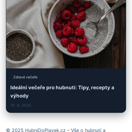
Zdravé večeře
Ideální večeře pro hubnutí: Tipy, recepty a
výhody
19. 9. 2025
© 2025 HubniDoPlavek.cz – Vše o hubnutí a