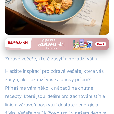
Zdravé večeře
Zdravé večeře pro štíhlou linii:
Zdravé večeře, které zasytí a nezatíží váhu
Quinoa salát, losos a další
Hledáte inspiraci pro zdravé večeře, které vás
2. 1. 2026
· 4 min čtení · Autor: Pavel Urbanec
zasytí, ale nezatíží váš kalorický příjem?
Přinášíme vám několik nápadů na chutné
recepty, které jsou ideální pro zachování štíhlé
linie a zároveň poskytují dostatek energie a
živin. Večeře hrají klíčovou roli v našem denním