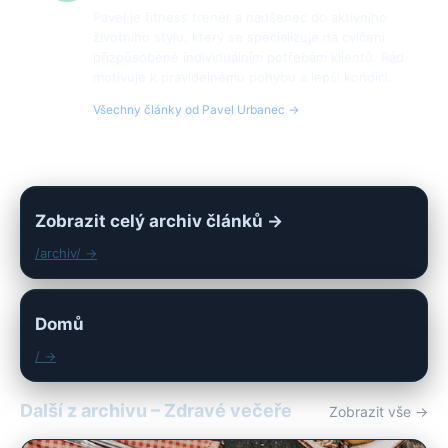
Pavel je fitness trenér a nadšenec do aktivního
životního stylu, který se specializuje na cvičení
přizpůsobené individuálním potřebám klientů. Rád
motivuje k pravidelnému pohybu a lepší kondici.
Všechny články od Pavel Urbanec →
Zobrazit celý archiv článků →
/archiv/ →
Domů
/ →
Další z archivu – Zdravé večeře
Zobrazit vše →