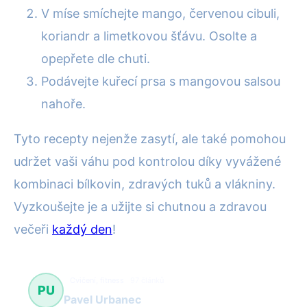
V míse smíchejte mango, červenou cibuli,
koriandr a limetkovou šťávu. Osolte a
opepřete dle chuti.
Podávejte kuřecí prsa s mangovou salsou
nahoře.
Tyto recepty nejenže zasytí, ale také pomohou
udržet vaši váhu pod kontrolou díky vyvážené
kombinaci bílkovin, zdravých tuků a vlákniny.
Vyzkoušejte je a užijte si chutnou a zdravou
večeři
každý den
!
Cvičení, fitness
97 článků
PU
Pavel Urbanec