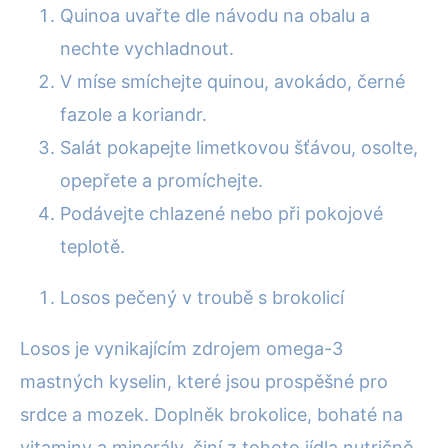
Quinoa uvařte dle návodu na obalu a
nechte vychladnout.
V míse smíchejte quinou, avokádo, černé
fazole a koriandr.
Salát pokapejte limetkovou šťávou, osolte,
opepřete a promíchejte.
Podávejte chlazené nebo při pokojové
teplotě.
Losos pečený v troubě s brokolicí
Losos je vynikajícím zdrojem omega-3
mastných kyselin, které jsou prospěšné pro
srdce a mozek. Doplněk brokolice, bohaté na
vitaminy a minerály, činí z tohoto jídla nutričně