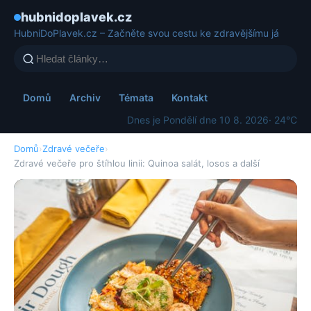
hubnidoplavek.cz
HubniDoPlavek.cz – Začněte svou cestu ke zdravějšímu já
Domů
Archiv
Témata
Kontakt
Dnes je Pondělí dne 10 8. 2026
· 24°C
Domů
›
Zdravé večeře
›
Zdravé večeře pro štíhlou linii: Quinoa salát, losos a další