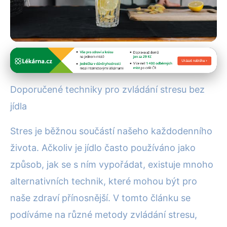
Zvládání stresu
Jak Zvládat Stres Bez Jídla:
Doporučené techniky pro zvládání stresu bez
Efektivní Techniky Pro Každý
jídla
Den
Stres je běžnou součástí našeho každodenního
26. 6. 2025
· 4 min čtení · Autor: Kristýna Marešová
života. Ačkoliv je jídlo často používáno jako
způsob, jak se s ním vypořádat, existuje mnoho
alternativních technik, které mohou být pro
naše zdraví přínosnější. V tomto článku se
podíváme na různé metody zvládání stresu,