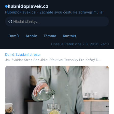
hubnidoplavek.cz
HubniDoPlavek.cz – Začněte svou cestu ke zdravějšímu já
Domů
Archiv
Témata
Kontakt
Dnes je Pátek dne 7 8. 2026
· 24°C
Domů
›
Zvládání stresu
›
Jak Zvládat Stres Bez Jídla: Efektivní Techniky Pro Každý D…