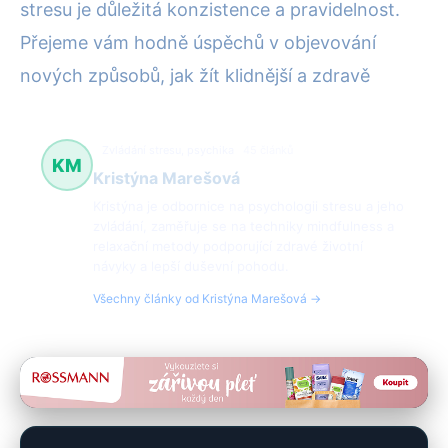
stresu je důležitá konzistence a pravidelnost.
Přejeme vám hodně úspěchů v objevování
nových způsobů, jak žít klidnější a zdravě
Zvládání stresu, psychika
45 článků
KM
Kristýna Marešová
Kristýna je odbornice na psychologii stresu a jeho
zvládání, zaměřuje se na techniky mindfulness a
relaxační metody podporující zdravé životní
návyky a lepší duševní pohodu.
Všechny články od Kristýna Marešová →