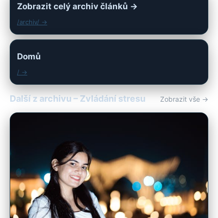
Zobrazit celý archiv článků →
/archiv/ →
Domů
/ →
Další z archivu – Zvládání stresu
Zobrazit vše →