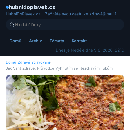
hubnidoplavek.cz
HubniDoPlavek.cz – Začněte svou cestu ke zdravějšímu já
Domů
Archiv
Témata
Kontakt
Dnes je Neděle dne 9 8. 2026
· 22°C
Domů
›
Zdravé stravování
›
Jak Vařit Zdravě: Průvodce Vyhnutím se Nezdravým Tukům