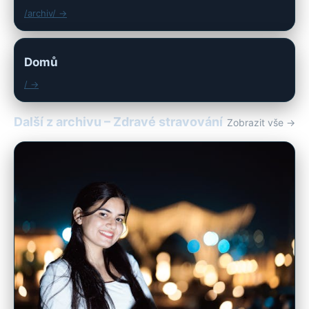
/archiv/ →
Domů
/ →
Další z archivu – Zdravé stravování
Zobrazit vše →