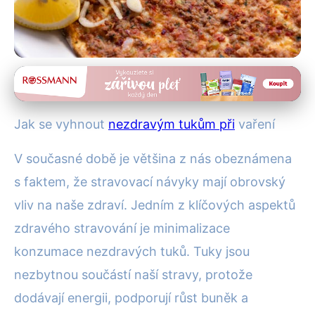
Zdravé stravování
Jak Vařit Zdravě: Průvodce
Jak se vyhnout
nezdravým tukům při
vaření
Vyhnutím se Nezdravým
V současné době je většina z nás obeznámena
Tukům
s faktem, že stravovací návyky mají obrovský
29. 12. 2025
· 4 min čtení · Autor: Alena Králová
vliv na naše zdraví. Jedním z klíčových aspektů
zdravého stravování je minimalizace
konzumace nezdravých tuků. Tuky jsou
nezbytnou součástí naší stravy, protože
dodávají energii, podporují růst buněk a