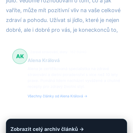
jídlo. Vědomé rozhodování o tom, co a jak
vaříte, může mít pozitivní vliv na vaše celkové
zdraví a pohodu. Užívat si jídlo, které je nejen
dobré, ale i dobré pro vás, je koneckonců to,
Zdravé stravování, diety
162 článků
AK
Alena Králová
Alena je certifikovaná specialistka na zdravé
stravování a dietní poradenství s více než 10 lety
praxe. Pomáhá lidem nacházet vyvážené a chutné
recepty pro zdravý životní styl.
Všechny články od Alena Králová →
Zobrazit celý archiv článků →