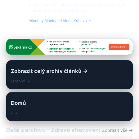
praxe. Pomáhá lidem nacházet vyvážené a chutné
recepty pro zdravý životní styl.
Všechny články od Alena Králová →
Zobrazit celý archiv článků →
/archiv/ →
Domů
/ →
Další z archivu – Zdravé stravování
Zobrazit vše →