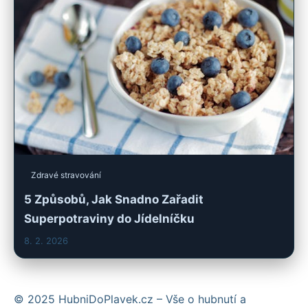
Zdravé stravování
5 Způsobů, Jak Snadno Zařadit
Superpotraviny do Jídelníčku
8. 2. 2026
© 2025 HubniDoPlavek.cz – Vše o hubnutí a