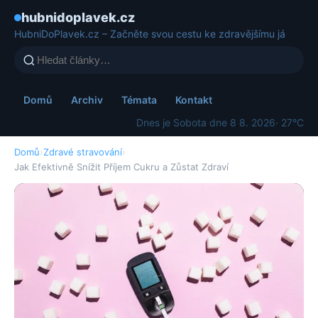
hubnidoplavek.cz
HubniDoPlavek.cz – Začněte svou cestu ke zdravějšímu já
Domů
Archiv
Témata
Kontakt
Dnes je Sobota dne 8 8. 2026
· 27°C
Domů
›
Zdravé stravování
›
Jak Efektivně Snížit Příjem Cukru a Zůstat Zdraví