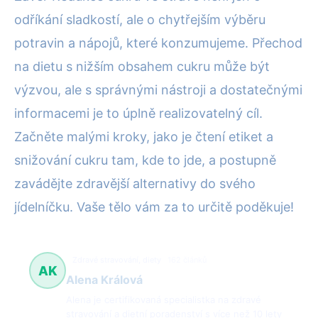
odříkání sladkostí, ale o chytřejším výběru
potravin a nápojů, které konzumujeme. Přechod
na dietu s nižším obsahem cukru může být
výzvou, ale s správnými nástroji a dostatečnými
informacemi je to úplně realizovatelný cíl.
Začněte malými kroky, jako je čtení etiket a
snižování cukru tam, kde to jde, a postupně
zavádějte zdravější alternativy do svého
jídelníčku. Vaše tělo vám za to určitě poděkuje!
Zdravé stravování, diety
162 článků
AK
Alena Králová
Alena je certifikovaná specialistka na zdravé
stravování a dietní poradenství s více než 10 lety