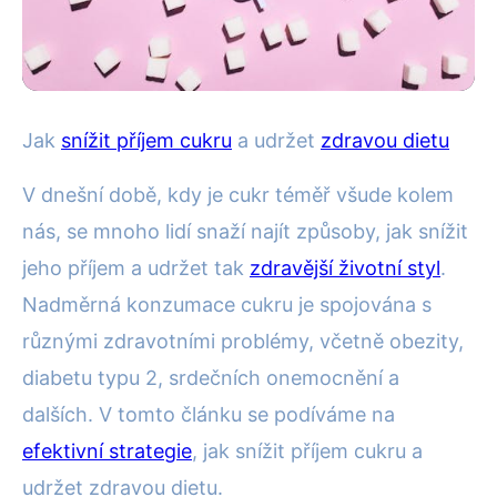
Zdravé stravování
Jak
snížit příjem cukru
a udržet
zdravou dietu
Jak Efektivně Snížit Příjem
V dnešní době, kdy je cukr téměř všude kolem
Cukru a Zůstat Zdraví
nás, se mnoho lidí snaží najít způsoby, jak snížit
jeho příjem a udržet tak
zdravější životní styl
.
6. 11. 2025
· 4 min čtení · Autor: Alena Králová
Nadměrná konzumace cukru je spojována s
různými zdravotními problémy, včetně obezity,
diabetu typu 2, srdečních onemocnění a
dalších. V tomto článku se podíváme na
efektivní strategie
, jak snížit příjem cukru a
udržet zdravou dietu.