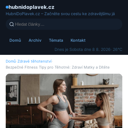
hubnidoplavek.cz
HubniDoPlavek.cz – Začněte svou cestu ke zdravějšímu já
Domů
Archiv
Témata
Kontakt
Dnes je Sobota dne 8 8. 2026
· 26°C
Domů
›
Zdravé těhotenství
›
Bezpečné Fitness Tipy pro Těhotné: Zdraví Matky a Dítěte