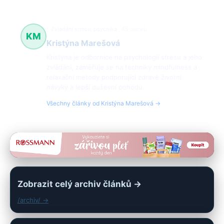
Zvládání stresu, psychika
45 článků
KM
Kristýna Marešová
Kristýna je odbornice na psychologii stresu a jeho
zvládání, zaměřuje se na techniky mindfulness a
relaxační metody podporující zdravé životní
návyky a lepší duševní pohodu.
Všechny články od Kristýna Marešová →
Zobrazit celý archiv článků →
/archiv/ →