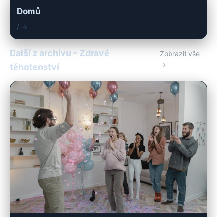
Domů
/ →
Další z archivu – Zdravé
Zobrazit vše
→
těhotenství