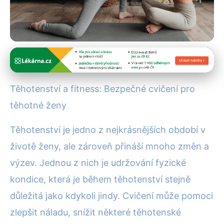
Zdravé těhotenství
Bezpečné Fitness Tipy pro
Těhotenství a fitness: Bezpečné cvičení pro
Těhotné: Zdraví Matky a Dítěte
těhotné ženy
11. 2. 2026
· 5 min čtení · Autor: Kristýna Marešová
Těhotenství je jedno z nejkrásnějších období v
životě ženy, ale zároveň přináší mnoho změn a
výzev. Jednou z nich je udržování fyzické
kondice, která je během těhotenství stejně
důležitá jako kdykoli jindy. Cvičení může pomoci
zlepšit náladu, snížit některé těhotenské