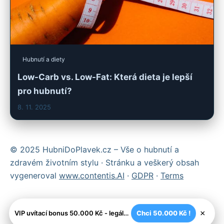
Hubnutí a diety
Low-Carb vs. Low-Fat: Která dieta je lepší
pro hubnutí?
8. 11. 2025
© 2025 HubniDoPlavek.cz – Vše o hubnutí a
zdravém životním stylu · Stránku a veškerý obsah
vygeneroval
www.contentis.AI
·
GDPR
·
Terms
×
VIP uvítací bonus 50.000 Kč - legální české kasíno
Chci 50.000 Kč !