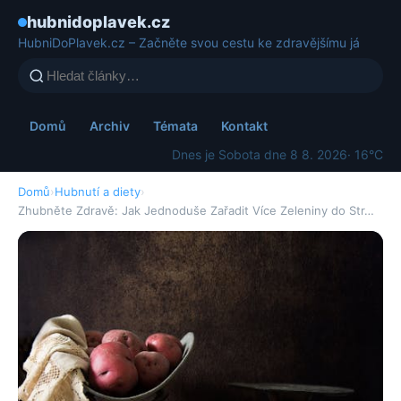
hubnidoplavek.cz
HubniDoPlavek.cz – Začněte svou cestu ke zdravějšímu já
Domů
Archiv
Témata
Kontakt
Dnes je Sobota dne 8 8. 2026
· 16°C
Domů
›
Hubnutí a diety
›
Zhubněte Zdravě: Jak Jednoduše Zařadit Více Zeleniny do Str…