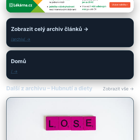
Zobrazit celý archiv článků →
/archiv/ →
Domů
/ →
Další z archivu – Hubnutí a diety
Zobrazit vše →