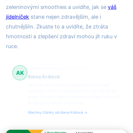
zeleninovými smoothies a uvidíte, jak se
váš
jídelníček
stane nejen zdravějším, ale i
chutnějším. Zkuste to a uvidíte, že ztráta
hmotnosti a zlepšení zdraví mohou jít ruku v
ruce.
Zdravé stravování, diety
162 článků
AK
Alena Králová
Alena je certifikovaná specialistka na zdravé
stravování a dietní poradenství s více než 10 lety
praxe. Pomáhá lidem nacházet vyvážené a chutné
recepty pro zdravý životní styl.
Všechny články od Alena Králová →