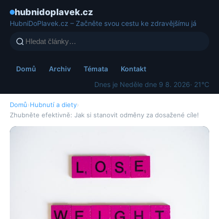
hubnidoplavek.cz
HubniDoPlavek.cz – Začněte svou cestu ke zdravějšímu já
Domů
Archiv
Témata
Kontakt
Dnes je Neděle dne 9 8. 2026
· 21°C
Domů
›
Hubnutí a diety
›
Zhubněte efektivně: Jak si stanovit odměny za dosažené cíle!