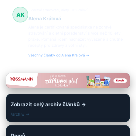
Zdravé stravování, diety
162 článků
AK
Alena Králová
Alena je certifikovaná specialistka na zdravé
stravování a dietní poradenství s více než 10 lety
praxe. Pomáhá lidem nacházet vyvážené a chutné
recepty pro zdravý životní styl.
Všechny články od Alena Králová →
Zobrazit celý archiv článků →
/archiv/ →
Domů