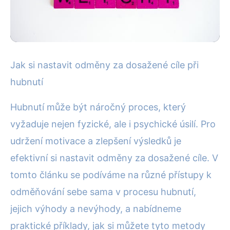
Hubnutí a diety
Jak si nastavit odměny za dosažené cíle při
Zhubněte efektivně: Jak si
hubnutí
stanovit odměny za dosažené
Hubnutí může být náročný proces, který
cíle!
vyžaduje nejen fyzické, ale i psychické úsilí. Pro
udržení motivace a zlepšení výsledků je
23. 6. 2025
· 4 min čtení · Autor: Alena Králová
efektivní si nastavit odměny za dosažené cíle. V
tomto článku se podíváme na různé přístupy k
odměňování sebe sama v procesu hubnutí,
jejich výhody a nevýhody, a nabídneme
praktické příklady, jak si můžete tyto metody