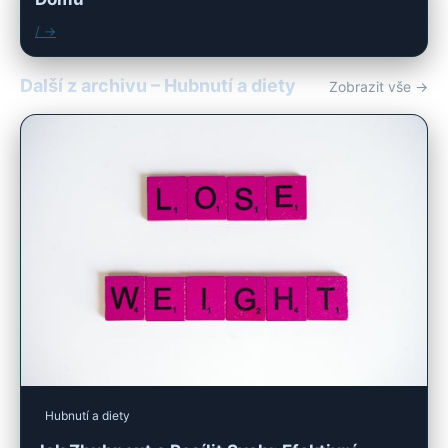
/ →
Další z archivu – Hubnutí a diety
Zobrazit vše →
Hubnutí a diety