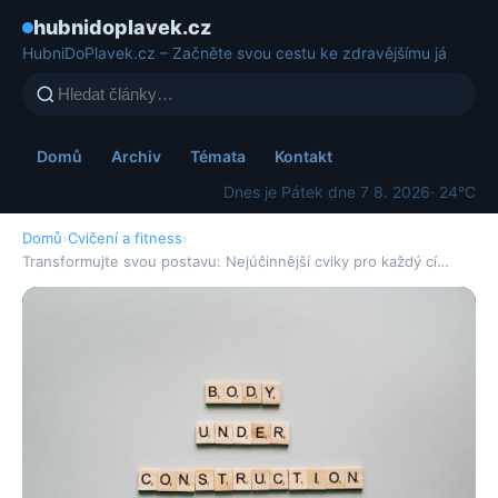
hubnidoplavek.cz
HubniDoPlavek.cz – Začněte svou cestu ke zdravějšímu já
Domů
Archiv
Témata
Kontakt
Dnes je Pátek dne 7 8. 2026
· 24°C
Domů
›
Cvičení a fitness
›
Transformujte svou postavu: Nejúčinnější cviky pro každý cí…