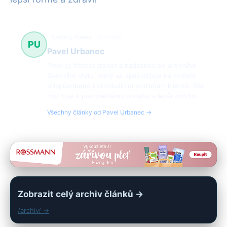
Cvičení, fitness
97 článků
PU
Pavel Urbanec
Pavel je fitness trenér a nadšenec do aktivního
životního stylu, který se specializuje na cvičení
přizpůsobené individuálním potřebám klientů. Rád
motivuje k pravidelnému pohybu a lepší kondici.
Všechny články od Pavel Urbanec →
Zobrazit celý archiv článků →
/archiv/ →