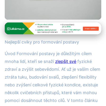
Cvičení a fitness
Transformujte svou postavu:
Nejlepší cviky pro formování postavy
Nejúčinnější cviky pro každý
Úvod Formování postavy je důležitým cílem
cíl!
mnoha lidí, kteří se snaží
zlepšit své
fyzické
14. 7. 2025
· 4 min čtení · Autor: Pavel Urbanec
zdraví a zvýšit sebevědomí. Ať už je vaším cílem
ztráta tuku, budování svalů, zlepšení flexibility
nebo zvýšení celkové fyzické kondice, existuje
několik cvičebních přístupů, které vám mohou
pomoci dosáhnout těchto cílů. V tomto článku