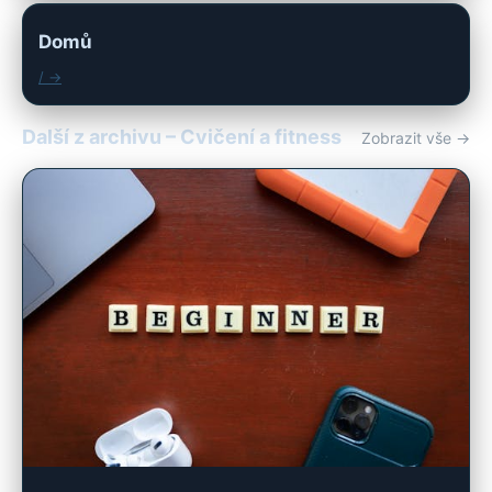
Domů
/ →
Další z archivu – Cvičení a fitness
Zobrazit vše →