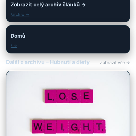
Zobrazit celý archiv článků →
/archiv/ →
Domů
/ →
Další z archivu – Hubnutí a diety
Zobrazit vše →