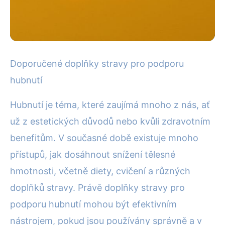
Hubnutí a diety
Doporučené doplňky stravy pro podporu
Top Doplněk pro Hubnutí: Co
hubnutí
Funguje a Co Ne?
Hubnutí je téma, které zaujímá mnoho z nás, ať
už z estetických důvodů nebo kvůli zdravotním
10. 6. 2025
· 4 min čtení · Autor: Alena Králová
benefitům. V současné době existuje mnoho
přístupů, jak dosáhnout snížení tělesné
hmotnosti, včetně diety, cvičení a různých
doplňků stravy. Právě doplňky stravy pro
podporu hubnutí mohou být efektivním
nástrojem, pokud jsou používány správně a v