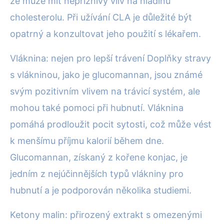
že může mít nepříznivý vliv na hladinu
cholesterolu. Při užívání CLA je důležité být
opatrný a konzultovat jeho použití s lékařem.
Vláknina: nejen pro lepší trávení Doplňky stravy
s vlákninou, jako je glucomannan, jsou známé
svým pozitivním vlivem na trávicí systém, ale
mohou také pomoci při hubnutí. Vláknina
pomáhá prodloužit pocit sytosti, což může vést
k menšímu příjmu kalorií během dne.
Glucomannan, získaný z kořene konjac, je
jedním z nejúčinnějších typů vlákniny pro
hubnutí a je podporován několika studiemi.
Ketony malin: přirozený extrakt s omezenými