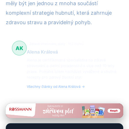
měly být jen jednou z mnoha součástí
komplexní strategie hubnutí, která zahrnuje
zdravou stravu a pravidelný pohyb.
Zdravé stravování, diety
162 článků
AK
Alena Králová
Alena je certifikovaná specialistka na zdravé
stravování a dietní poradenství s více než 10 lety
praxe. Pomáhá lidem nacházet vyvážené a chutné
recepty pro zdravý životní styl.
Všechny články od Alena Králová →