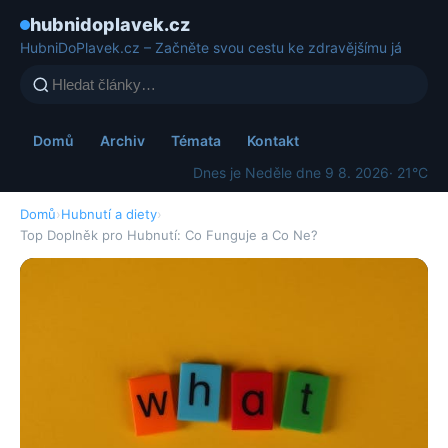
hubnidoplavek.cz
HubniDoPlavek.cz – Začněte svou cestu ke zdravějšímu já
Domů
Archiv
Témata
Kontakt
Dnes je Neděle dne 9 8. 2026
· 21°C
Domů
›
Hubnutí a diety
›
Top Doplněk pro Hubnutí: Co Funguje a Co Ne?