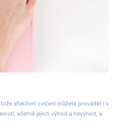
Průvodce & tipy
tože efektivní cvičení můžete provádět i v
nutí, včetně jejich výhod a nevýhod, a