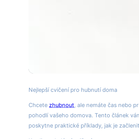
Cvičení a fitness
Nejlepší cvičení pro hubnutí doma
Top domácí cvičení
Chcete
zhubnout
, ale nemáte čas nebo pr
pohodlí vašeho domova. Tento článek vám 
5. 10. 2025
· 4 min čtení · Autor: Pavel Urbanec
poskytne praktické příklady, jak je začlen