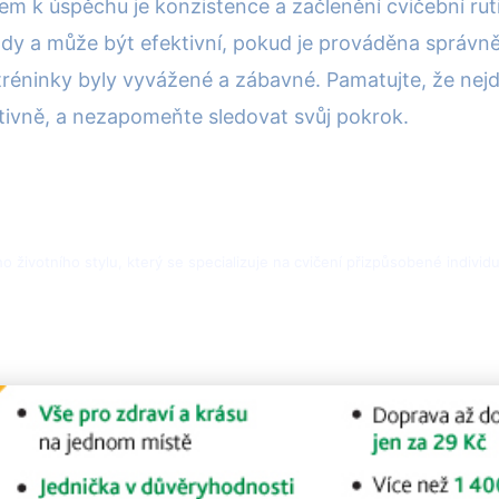
líčem k úspěchu je konzistence a začlenění cvičební r
y a může být efektivní, pokud je prováděna správně 
éninky byly vyvážené a zábavné. Pamatujte, že nejdůle
ktivně, a nezapomeňte sledovat svůj pokrok.
ho životního stylu, který se specializuje na cvičení přizpůsobené indivi