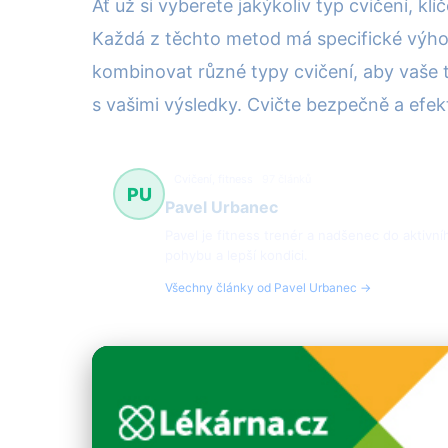
Ať už si vyberete jakýkoliv typ cvičení, k
Každá z těchto metod má specifické výhod
kombinovat různé typy cvičení, aby vaše tr
s vašimi výsledky. Cvičte bezpečně a efe
Cvičení, fitness
97 článků
PU
Pavel Urbanec
Pavel je fitness trenér a nadšenec do aktivní
pohybu a lepší kondici.
Všechny články od Pavel Urbanec →