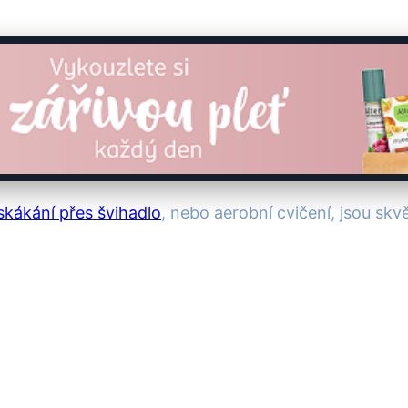
skákání přes švihadlo
, nebo aerobní cvičení, jsou skvě