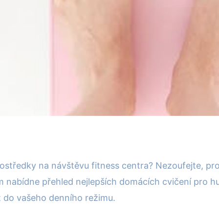
 pro efektivní hubnutí: 
ostředky na návštěvu fitness centra? Nezoufejte, pro
nabídne přehled nejlepších domácích cvičení pro hub
it do vašeho denního režimu.