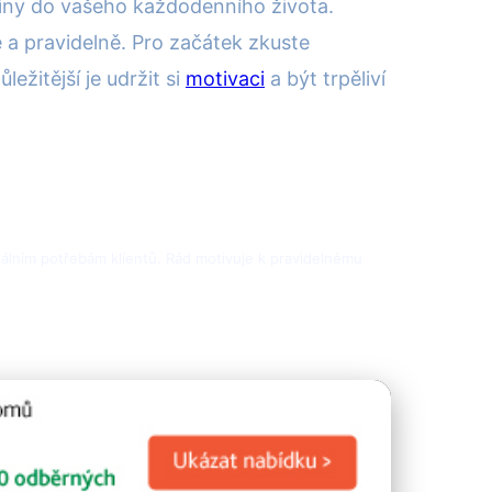
utiny do vašeho každodenního života.
a pravidelně. Pro začátek zkuste
žitější je udržit si
motivaci
a být trpěliví
duálním potřebám klientů. Rád motivuje k pravidelnému