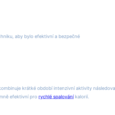
hniku, aby bylo efektivní a bezpečné
, kombinuje krátké období intenzivní aktivity násle
mně efektivní pro
rychlé spalování
kalorií.