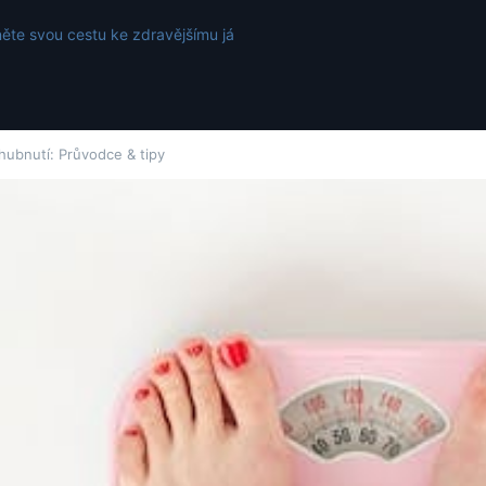
ěte svou cestu ke zdravějšímu já
 hubnutí: Průvodce & tipy