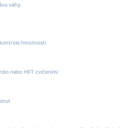
ávu váhy.
 kontrole hmotnosti
ardio nebo HIIT cvičeními
inut