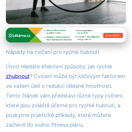
Cvičení a fitness
Rychlé Hubnutí: Nejlepší
Nápady na cvičení pro rychlé hubnutí
Cvičení Pro Spalování Kalorií
Úvod Hledáte efektivní způsoby, jak rychle
5. 10. 2025
· 4 min čtení · Autor: Pavel Urbanec
zhubnout
? Cvičení může být klíčovým faktorem
ve vašem úsilí o redukci tělesné hmotnosti.
Tento článek vám představí různé typy cvičení,
které jsou zvláště účinné pro rychlé hubnutí, a
poskytne praktické příklady, které můžete
začlenit do svého fitness plánu.