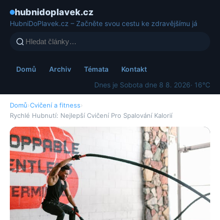
hubnidoplavek.cz
HubniDoPlavek.cz – Začněte svou cestu ke zdravějšímu já
Domů
Archiv
Témata
Kontakt
Dnes je Sobota dne 8 8. 2026
· 16°C
Domů
›
Cvičení a fitness
›
Rychlé Hubnutí: Nejlepší Cvičení Pro Spalování Kalorií