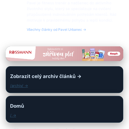
Pavel je fitness trenér a nadšenec do aktivního
životního stylu, který se specializuje na cvičení
přizpůsobené individuálním potřebám klientů. Rád
motivuje k pravidelnému pohybu a lepší kondici.
Všechny články od Pavel Urbanec →
Zobrazit celý archiv článků →
/archiv/ →
Domů
/ →