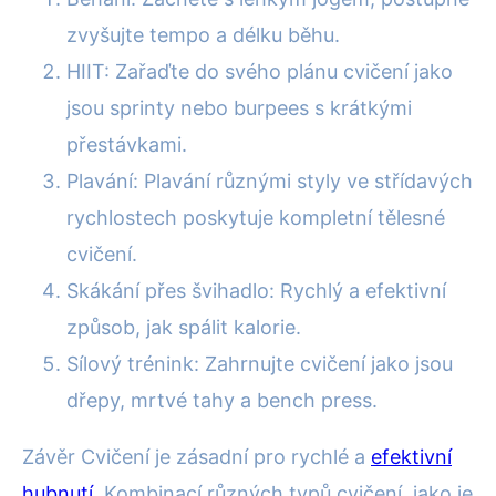
zvyšujte tempo a délku běhu.
HIIT: Zařaďte do svého plánu cvičení jako
jsou sprinty nebo burpees s krátkými
přestávkami.
Plavání: Plavání různými styly ve střídavých
rychlostech poskytuje kompletní tělesné
cvičení.
Skákání přes švihadlo: Rychlý a efektivní
způsob, jak spálit kalorie.
Sílový trénink: Zahrnujte cvičení jako jsou
dřepy, mrtvé tahy a bench press.
Závěr Cvičení je zásadní pro rychlé a
efektivní
hubnutí
. Kombinací různých typů cvičení, jako je