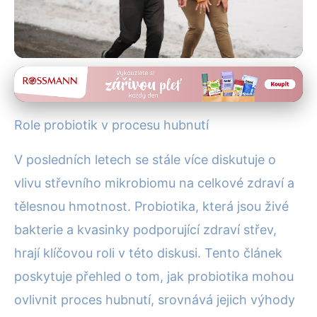
Hubnutí a diety
Probiotika a Hubnutí: Jak
Role probiotik v procesu hubnutí
Můžou Bakterie Pomoci
V posledních letech se stále více diskutuje o
Zhubnout?
vlivu střevního mikrobiomu na celkové zdraví a
1. 6. 2025
· 4 min čtení · Autor: Alena Králová
tělesnou hmotnost. Probiotika, která jsou živé
bakterie a kvasinky podporující zdraví střev,
hrají klíčovou roli v této diskusi. Tento článek
poskytuje přehled o tom, jak probiotika mohou
ovlivnit proces hubnutí, srovnává jejich výhody