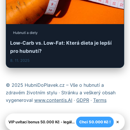
Hubnutí a diety
Low-Carb vs. Low-Fat: Která dieta je lepší
pro hubnutí?
8. 11. 2025
© 2025 HubniDoPlavek.cz – Vše o hubnutí a
zdravém životním stylu · Stránku a veškerý obsah
vygeneroval
www.contentis.AI
·
GDPR
·
Terms
×
VIP uvítací bonus 50.000 Kč - legální české kasíno
Chci 50.000 Kč !