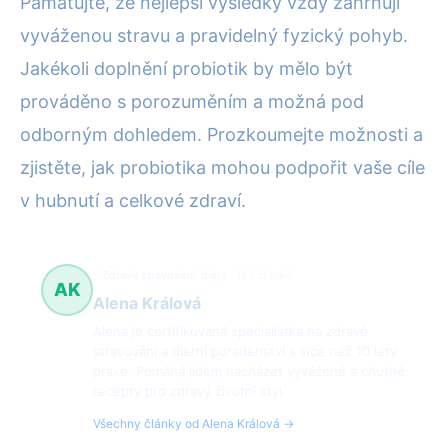
Pamatujte, že nejlepší výsledky vždy zahrnují
vyváženou stravu a pravidelný fyzický pohyb.
Jakékoli doplnění probiotik by mělo být
prováděno s porozuměním a možná pod
odborným dohledem. Prozkoumejte možnosti a
zjistěte, jak probiotika mohou podpořit vaše cíle
v hubnutí a celkové zdraví.
Zdravé stravování, diety
162 článků
AK
Alena Králová
Alena je certifikovaná specialistka na zdravé
stravování a dietní poradenství s více než 10 lety
praxe. Pomáhá lidem nacházet vyvážené a chutné
recepty pro zdravý životní styl.
Všechny články od Alena Králová →