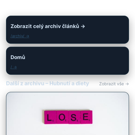
Zobrazit celý archiv článků →
/archiv/ →
Domů
/ →
Další z archivu – Hubnutí a diety
Zobrazit vše →