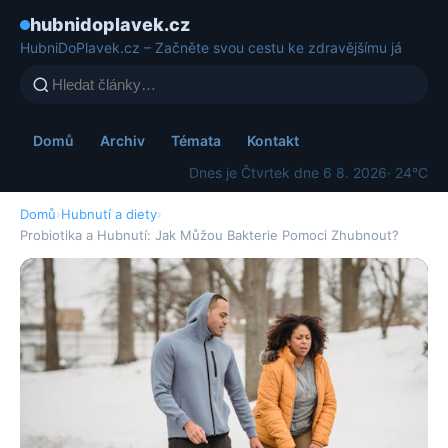
hubnidoplavek.cz
HubniDoPlavek.cz – Začněte svou cestu ke zdravějšímu já
Domů
Archiv
Témata
Kontakt
Dnes je Čtvrtek dne 6 8. 2026
· 24°C
Domů
›
Hubnutí a diety
›
Probiotika a Hubnutí: Jak Můžou Bakterie Pomoci Zhubnout?