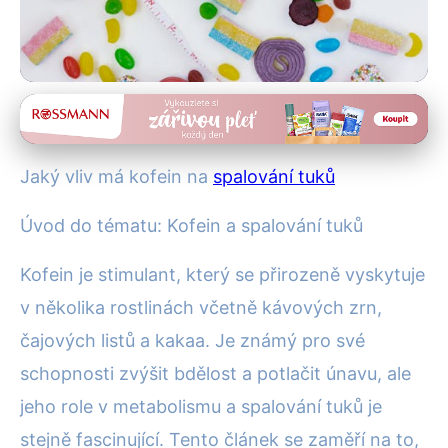
Hubnutí a diety
Kofein a spalování tuků: Jak
Jaký vliv má kofein na
spalování tuků
efektivně zrychlit
Úvod do tématu: Kofein a spalování tuků
metabolismus?
Kofein je stimulant, který se přirozeně vyskytuje
11. 7. 2025
· 4 min čtení · Autor: Alena Králová
v několika rostlinách včetně kávových zrn,
čajových listů a kakaa. Je známý pro své
schopnosti zvýšit bdělost a potlačit únavu, ale
jeho role v metabolismu a spalování tuků je
stejně fascinující. Tento článek se zaměří na to,