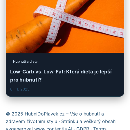
Hubnutí a diety
Low-Carb vs. Low-Fat: Která dieta je lepší
pro hubnutí?
8. 11. 2025
© 2025 HubniDoPlavek.cz – Vše o hubnutí a
zdravém životním stylu · Stránku a veškerý obsah
vygeneroval
www.contentis.AI
·
GDPR
·
Terms