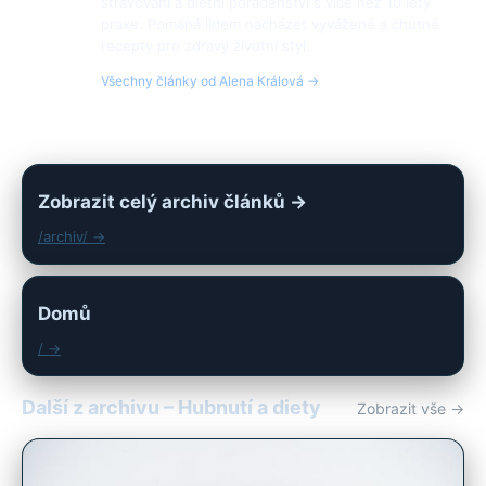
stravování a dietní poradenství s více než 10 lety
praxe. Pomáhá lidem nacházet vyvážené a chutné
recepty pro zdravý životní styl.
Všechny články od Alena Králová →
Zobrazit celý archiv článků →
/archiv/ →
Domů
/ →
Další z archivu – Hubnutí a diety
Zobrazit vše →