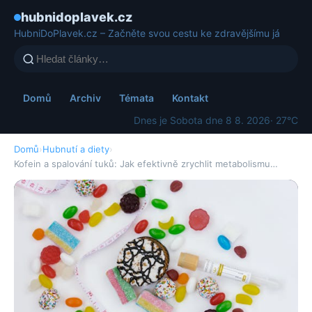
hubnidoplavek.cz
HubniDoPlavek.cz – Začněte svou cestu ke zdravějšímu já
Domů
Archiv
Témata
Kontakt
Dnes je Sobota dne 8 8. 2026
· 27°C
Domů
›
Hubnutí a diety
›
Kofein a spalování tuků: Jak efektivně zrychlit metabolismu…