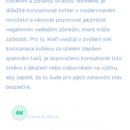
cvičením a zdravou stravou. Nicméně, je
důležité konzumovat kofein v moderovaném
množství a věnovat pozornost jakýmkoli
negativním vedlejším účinkům, které může
způsobit. Pro ty, kteří uvažují o zvýšení své
konzumace kofeinu za účelem zlepšení
spalování tuků, je doporučeno konzultovat tuto
změnu s lékařem nebo odborníkem na výživu,
aby zajistili, že to bude pro jejich zdravotní stav
bezpečné.
Zdravé stravování, diety
162 článků
AK
Alena Králová
Alena je certifikovaná specialistka na zdravé