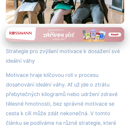
Hubnutí a diety
Jak Zvýšit Motivaci pro Dosah
Strategie pro zvýšení motivace k dosažení své
Ideální Váhy: Efektivní
ideální váhy
Strategie
Motivace hraje klíčovou roli v procesu
5. 9. 2025
· 4 min čtení · Autor: Alena Králová
dosahování ideální váhy. Ať už jde o ztrátu
přebytečných kilogramů nebo udržení zdravé
tělesné hmotnosti, bez správné motivace se
cesta k cíli může zdát nekonečná. V tomto
článku se podíváme na různé strategie, které