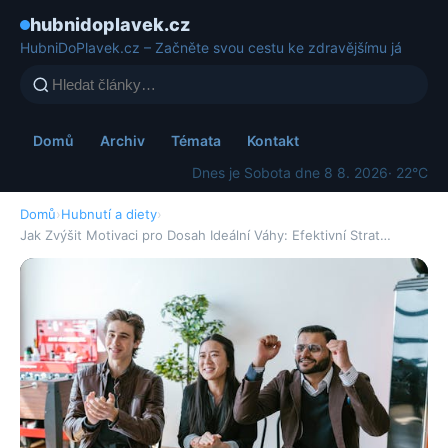
hubnidoplavek.cz
HubniDoPlavek.cz – Začněte svou cestu ke zdravějšímu já
Domů
Archiv
Témata
Kontakt
Dnes je Sobota dne 8 8. 2026
· 22°C
Domů
›
Hubnutí a diety
›
Jak Zvýšit Motivaci pro Dosah Ideální Váhy: Efektivní Strat…