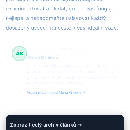
experimentovat a hledat, co pro vás funguje
nejlépe, a nezapomeňte oslavovat každý
dosažený úspěch na cestě k vaší ideální váze.
Zdravé stravování, diety
162 článků
AK
Alena Králová
Alena je certifikovaná specialistka na zdravé
stravování a dietní poradenství s více než 10 lety
praxe. Pomáhá lidem nacházet vyvážené a chutné
recepty pro zdravý životní styl.
Všechny články od Alena Králová →
Zobrazit celý archiv článků →