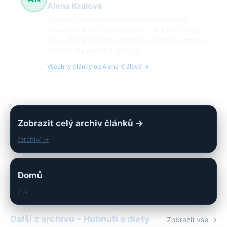
Alena Králová
Alena je certifikovaná specialistka na zdravé
stravování a dietní poradenství s více než 10 lety
praxe. Pomáhá lidem nacházet vyvážené a chutné
recepty pro zdravý životní styl.
Všechny články od Alena Králová →
Zobrazit celý archiv článků →
/archiv/ →
Domů
/ →
Další z archivu – Hubnutí a diety
Zobrazit vše →