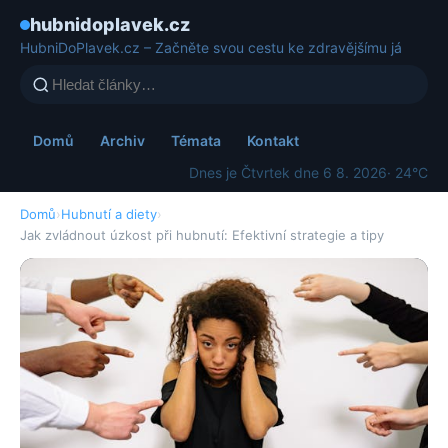
hubnidoplavek.cz
HubniDoPlavek.cz – Začněte svou cestu ke zdravějšímu já
Domů
Archiv
Témata
Kontakt
Dnes je Čtvrtek dne 6 8. 2026
· 24°C
Domů
›
Hubnutí a diety
›
Jak zvládnout úzkost při hubnutí: Efektivní strategie a tipy