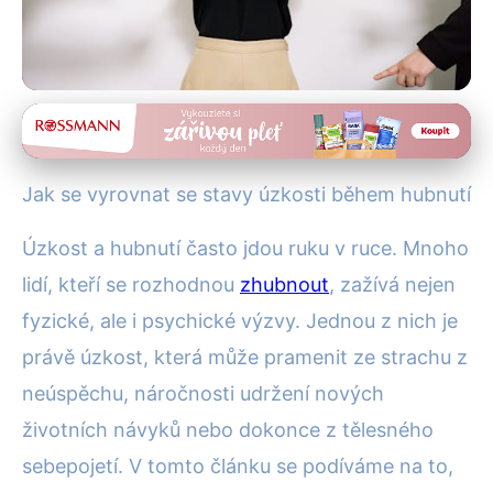
Hubnutí a diety
Jak zvládnout úzkost při
Jak se vyrovnat se stavy úzkosti během hubnutí
hubnutí: Efektivní strategie a
Úzkost a hubnutí často jdou ruku v ruce. Mnoho
tipy
lidí, kteří se rozhodnou
zhubnout
, zažívá nejen
4. 8. 2025
· 4 min čtení · Autor: Alena Králová
fyzické, ale i psychické výzvy. Jednou z nich je
právě úzkost, která může pramenit ze strachu z
neúspěchu, náročnosti udržení nových
životních návyků nebo dokonce z tělesného
sebepojetí. V tomto článku se podíváme na to,