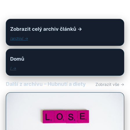
Zobrazit celý archiv článků →
/archiv/ →
Domů
/ →
Další z archivu – Hubnutí a diety
Zobrazit vše →