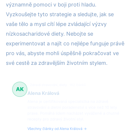
významně pomoci v boji proti hladu.
Vyzkoušejte tyto strategie a sledujte, jak se
vaše tělo a mysl cítí lépe zvládající výzvy
nízkosacharidové diety. Nebojte se
experimentovat a najít co nejlépe funguje právě
pro vás, abyste mohli úspěšně pokračovat ve
své cestě za zdravějším životním stylem.
Zdravé stravování, diety
162 článků
AK
Alena Králová
Alena je certifikovaná specialistka na zdravé
stravování a dietní poradenství s více než 10 lety
praxe. Pomáhá lidem nacházet vyvážené a chutné
recepty pro zdravý životní styl.
Všechny články od Alena Králová →