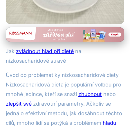
Hubnutí a diety
Jak zvládnout hlad na low-carb
Jak
zvládnout hlad při dietě
na
dietě: Efektivní tipy
nízkosacharidové stravě
22. 9. 2025
· 4 min čtení · Autor: Alena Králová
Úvod do problematiky nízkosacharidové diety
Nízkosacharidová dieta je populární volbou pro
mnohé jedince, kteří se snaží
zhubnout
nebo
zlepšit své
zdravotní parametry. Ačkoliv se
jedná o efektivní metodu, jak dosáhnout těchto
cílů, mnoho lidí se potýká s problémem
hladu