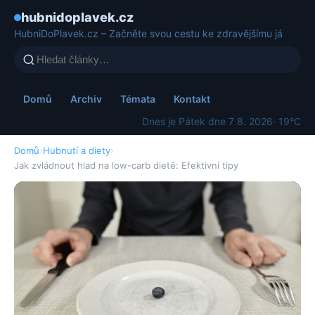
hubnidoplavek.cz
HubniDoPlavek.cz – Začněte svou cestu ke zdravějšímu já
Domů
Archiv
Témata
Kontakt
Dnes je Pátek dne 7 8. 2026
· 19°C
Domů
›
Hubnutí a diety
›
Jak zvládnout hlad na low-carb dietě: Efektivní tipy