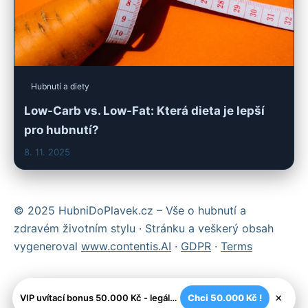
Hubnutí a diety
Low-Carb vs. Low-Fat: Která dieta je lepší
pro hubnutí?
8. 11. 2025
© 2025 HubniDoPlavek.cz – Vše o hubnutí a
zdravém životním stylu · Stránku a veškerý obsah
vygeneroval
www.contentis.AI
·
GDPR
·
Terms
×
VIP uvítací bonus 50.000 Kč - legální české kasíno
Chci 50.000 Kč !