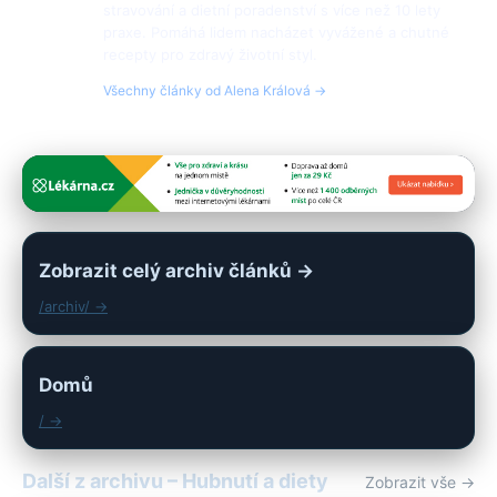
stravování a dietní poradenství s více než 10 lety
praxe. Pomáhá lidem nacházet vyvážené a chutné
recepty pro zdravý životní styl.
Všechny články od Alena Králová →
Zobrazit celý archiv článků →
/archiv/ →
Domů
/ →
Další z archivu – Hubnutí a diety
Zobrazit vše →