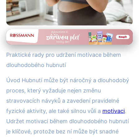
Hubnutí a diety
Jak Zůstat Motivovaní Při
Praktické rady pro udržení motivace během
Dlouhodobém Hubnutí:
dlouhodobého hubnutí
Efektivní Rady
Úvod Hubnutí může být náročný a dlouhodobý
1. 7. 2025
· 4 min čtení · Autor: Alena Králová
proces, který vyžaduje nejen změnu
stravovacích návyků a zavedení pravidelné
fyzické aktivity, ale také silnou vůli a
motivaci
.
Udržet motivaci během dlouhodobého hubnutí
je klíčové, protože bez ní může být snadné