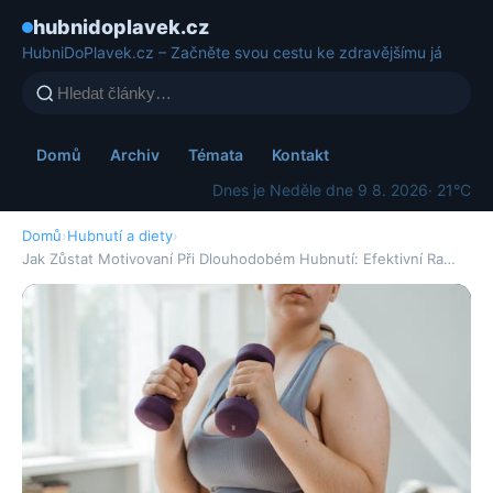
hubnidoplavek.cz
HubniDoPlavek.cz – Začněte svou cestu ke zdravějšímu já
Domů
Archiv
Témata
Kontakt
Dnes je Neděle dne 9 8. 2026
· 21°C
Domů
›
Hubnutí a diety
›
Jak Zůstat Motivovaní Při Dlouhodobém Hubnutí: Efektivní Ra…