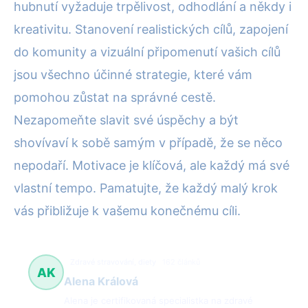
hubnutí vyžaduje trpělivost, odhodlání a někdy i
kreativitu. Stanovení realistických cílů, zapojení
do komunity a vizuální připomenutí vašich cílů
jsou všechno účinné strategie, které vám
pomohou zůstat na správné cestě.
Nezapomeňte slavit své úspěchy a být
shovívaví k sobě samým v případě, že se něco
nepodaří. Motivace je klíčová, ale každý má své
vlastní tempo. Pamatujte, že každý malý krok
vás přibližuje k vašemu konečnému cíli.
Zdravé stravování, diety
162 článků
AK
Alena Králová
Alena je certifikovaná specialistka na zdravé