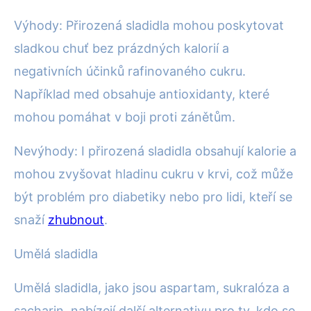
Výhody: Přirozená sladidla mohou poskytovat
sladkou chuť bez prázdných kalorií a
negativních účinků rafinovaného cukru.
Například med obsahuje antioxidanty, které
mohou pomáhat v boji proti zánětům.
Nevýhody: I přirozená sladidla obsahují kalorie a
mohou zvyšovat hladinu cukru v krvi, což může
být problém pro diabetiky nebo pro lidi, kteří se
snaží
zhubnout
.
Umělá sladidla
Umělá sladidla, jako jsou aspartam, sukralóza a
sacharin, nabízejí další alternativu pro ty, kdo se