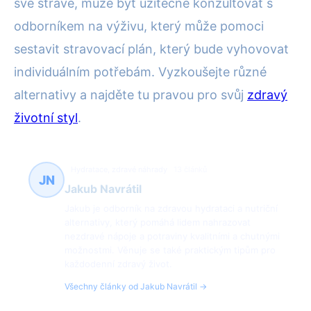
své stravě, může být užitečné konzultovat s
odborníkem na výživu, který může pomoci
sestavit stravovací plán, který bude vyhovovat
individuálním potřebám. Vyzkoušejte různé
alternativy a najděte tu pravou pro svůj
zdravý
životní styl
.
Hydratace, zdravé náhrady
13 článků
JN
Jakub Navrátil
Jakub je odborník na zdravou hydrataci a nutriční
alternativy, který pomáhá lidem nahrazovat
nezdravé nápoje a potraviny kvalitními a chutnými
možnostmi. Věnuje se také praktickým tipům pro
každodenní zdravý život.
Všechny články od Jakub Navrátil →