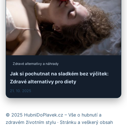
Zdravé alternativy a náhrady
Jak si pochutnat na sladkém bez výčitek:
Zdravé alternativy pro diety
21. 10. 2025
© 2025 HubniDoPlavek.cz – Vše o hubnutí a
zdravém životním stylu · Stránku a veškerý obsah