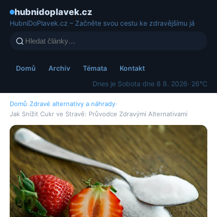
hubnidoplavek.cz
HubniDoPlavek.cz – Začněte svou cestu ke zdravějšímu já
Domů
Archiv
Témata
Kontakt
Dnes je Sobota dne 8 8. 2026
· 26°C
Domů
›
Zdravé alternativy a náhrady
›
Jak Snížit Cukr ve Stravě: Průvodce Zdravými Alternativami