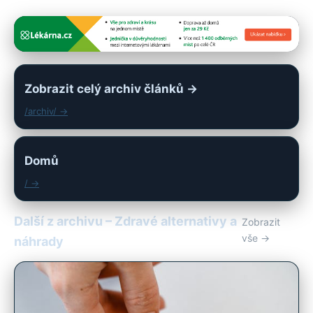
Zobrazit celý archiv článků →
/archiv/ →
Domů
/ →
Další z archivu – Zdravé alternativy a
Zobrazit
vše →
náhrady