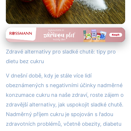
Zdravé alternativy a náhrady
Jak Snížit Cukr ve Stravě:
Zdravé alternativy pro sladké chutě: tipy pro
Průvodce Zdravými
dietu bez cukru
Alternativami
V dnešní době, kdy je stále více lidí
16. 11. 2025
· 4 min čtení · Autor: Jakub Navrátil
obeznámených s negativními účinky nadměrné
konzumace cukru na naše zdraví, roste zájem o
zdravější alternativy, jak uspokojit sladké chutě.
Nadměrný příjem cukru je spojován s řadou
zdravotních problémů, včetně obezity, diabetu