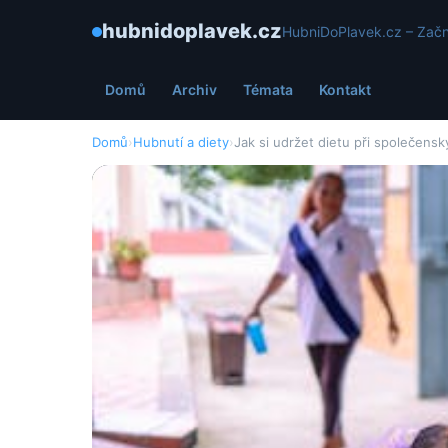
hubnidoplavek.cz
HubniDoPlavek.cz – Začn
Domů
Archiv
Témata
Kontakt
Domů
›
Hubnutí a diety
›
Jak si udržet dietu při společens