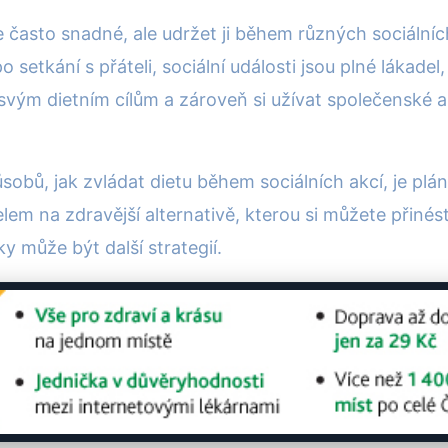
 je často snadné, ale udržet ji během různých sociáln
setkání s přáteli, sociální události jsou plné lákadel
 svým dietním cílům a zároveň si užívat společenské 
bů, jak zvládat dietu během sociálních akcí, je plánov
elem na zdravější alternativě, kterou si můžete přinés
y může být další strategií.