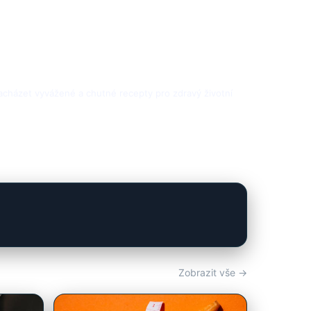
 nacházet vyvážené a chutné recepty pro zdravý životní
Zobrazit vše →