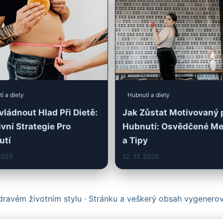
í a diety
Hubnutí a diety
vládnout Hlad Při Dietě:
Jak Zůstat Motivovaný 
ivní Strategie Pro
Hubnutí: Osvědčené M
utí
a Tipy
 2025
12. 11. 2025
ravém životním stylu · Stránku a veškerý obsah vygenero