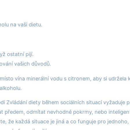
lu na vaši dietu.
 ostatní pijí.
lování vašich důvodů.
 místo vína minerální vodu s citronem, aby si udržel
alkoholu.
dí Zvládání diety během sociálních situací vyžaduje p
t předem, odmítat nevhodné pokrmy, nebo inteligentně
e, že každá situace je jiná a co funguje pro jednoh