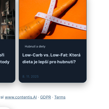
Hubnutí a diety
Low-Carb vs. Low-Fat: Která
při
dieta je lepší pro hubnutí?
etody
8. 11. 2025
val
www.contentis.AI
·
GDPR
·
Terms