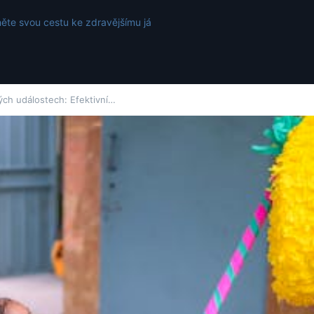
ěte svou cestu ke zdravějšímu já
kých událostech: Efektivní…