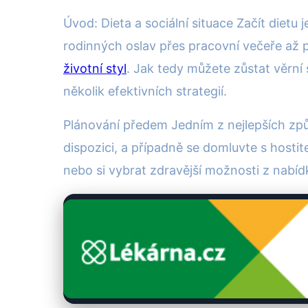
Úvod: Dieta a sociální situace Začít dietu
rodinných oslav přes pracovní večeře až po 
životní styl
. Jak tedy můžete zůstat věrní
několik efektivních strategií.
Plánování předem Jedním z nejlepších způso
dispozici, a případně se domluvte s hostit
nebo si vybrat zdravější možnosti z nabídk