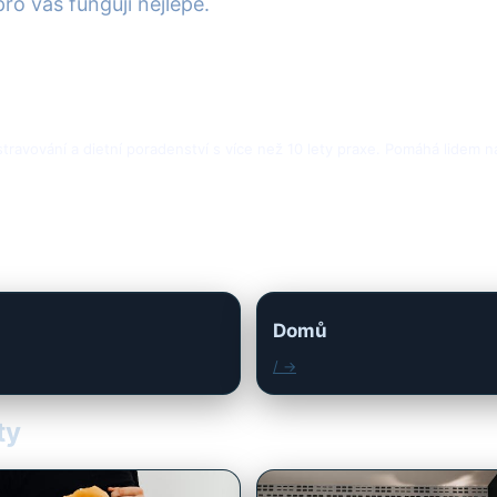
pro vás fungují nejlépe.
 stravování a dietní poradenství s více než 10 lety praxe. Pomáhá lidem
Domů
/ →
ty