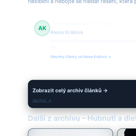
flexibilní a nebojte se hledat řešení, která 
Zdravé stravování, diety
162 článků
AK
Alena Králová
Alena je certifikovaná specialistka na zdravé
styl.
Všechny články od Alena Králová →
Zobrazit celý archiv článků →
/archiv/ →
Další z archivu – Hubnutí a die