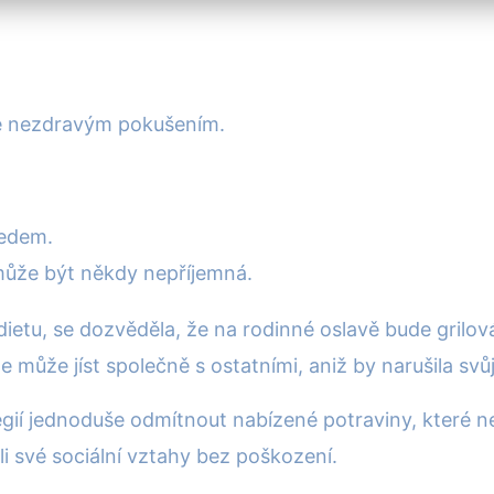
e nezdravým pokušením.
ředem.
ůže být někdy nepříjemná.
dietu, se dozvěděla, že na rodinné oslavě bude grilován
, že může jíst společně s ostatními, aniž by narušila svůj
gií jednoduše odmítnout nabízené potraviny, které neo
eli své sociální vztahy bez poškození.