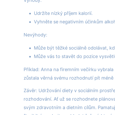
Výhody:
Udržíte nízký příjem kalorií.
Vyhněte se negativním účinkům alkoho
Nevýhody:
Může být těžké sociálně odolávat, když
Může vás to stavět do pozice vysvět
Příklad: Anna na firemním večírku vybrala
zůstala věrná svému rozhodnutí pít méně 
Závěr: Udržování diety v sociálním prostře
rozhodování. Ať už se rozhodnete plánova
svým zdravotním a dietním cílům. Pamatujt