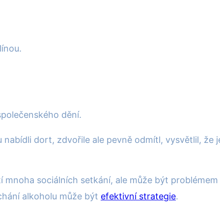
línou.
 společenského dění.
nabídli dort, zdvořile ale pevně odmítl, vysvětlil, že 
tí mnoha sociálních setkání, ale může být problémem p
chání alkoholu může být
efektivní strategie
.