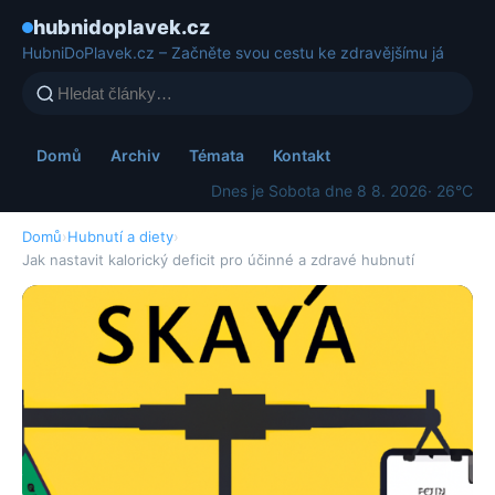
hubnidoplavek.cz
HubniDoPlavek.cz – Začněte svou cestu ke zdravějšímu já
Domů
Archiv
Témata
Kontakt
Dnes je Sobota dne 8 8. 2026
· 26°C
Domů
›
Hubnutí a diety
›
Jak nastavit kalorický deficit pro účinné a zdravé hubnutí