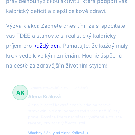
pravidelnou fyzickou aktivitu, která podpoří váš
kalorický deficit a zlepší celkové zdraví.
Výzva k akci: Začněte dnes tím, že si spočítáte
váš TDEE a stanovte si realistický kalorický
příjem pro
každý den
. Pamatujte, že každý malý
krok vede k velkým změnám. Hodně úspěchů
na cestě za zdravějším životním stylem!
Zdravé stravování, diety
162 článků
AK
Alena Králová
Alena je certifikovaná specialistka na zdravé
stravování a dietní poradenství s více než 10 lety
praxe. Pomáhá lidem nacházet vyvážené a chutné
recepty pro zdravý životní styl.
Všechny články od Alena Králová →