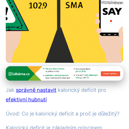
Hubnutí a diety
Jak nastavit kalorický deficit
Jak
správně nastavit
kalorický deficit pro
pro účinné a zdravé hubnutí
efektivní hubnutí
17. 5. 2025
· 3 min čtení · Autor: Alena Králová
Úvod: Co je kalorický deficit a proč je důležitý?
Kalorický deficit je základním principem