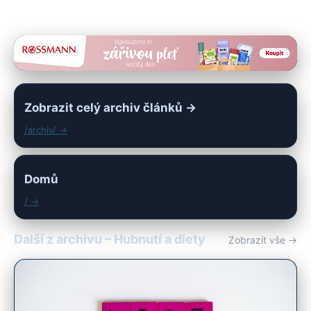
Zobrazit celý archiv článků →
/archiv/ →
Domů
/ →
Další z archivu – Hubnutí a diety
Zobrazit vše →