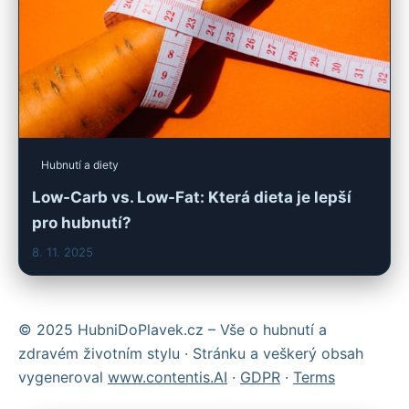
Hubnutí a diety
Low-Carb vs. Low-Fat: Která dieta je lepší
pro hubnutí?
8. 11. 2025
© 2025 HubniDoPlavek.cz – Vše o hubnutí a
zdravém životním stylu · Stránku a veškerý obsah
vygeneroval
www.contentis.AI
·
GDPR
·
Terms