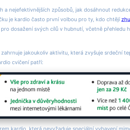
ích a nejefektivnějších způsobů, jak dosáhnout reduk
čku je kardio často první volbou pro ty, kdo chtějí
zh
 pro dosažení svých cílů v hubnutí, včetně přehledu h
zahrnuje jakoukoliv aktivitu, která zvyšuje srdeční te
dio cvičení patří:
orem kardio, která nevyžaduje speciální vybavení mimo