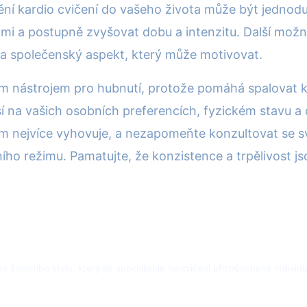
í kardio cvičení do vašeho života může být jednoduš
i a postupně zvyšovat dobu a intenzitu. Další možno
 a společenský aspekt, který může motivovat.
m nástrojem pro hubnutí, protože pomáhá spalovat kal
í na vašich osobních preferencích, fyzickém stavu a
o vám nejvíce vyhovuje, a nezapomeňte konzultovat se
ího režimu. Pamatujte, že konzistence a trpělivost j
ho životního stylu, který se specializuje na cvičení přizpůsobené indivi