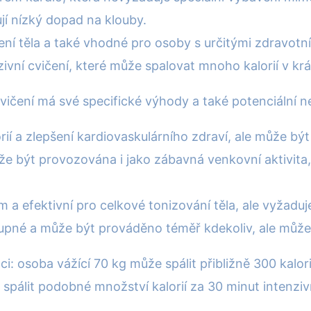
ují nízký dopad na klouby.
jení těla a také vhodné pro osoby s určitými zdravot
ivní cvičení, které může spalovat mnoho kalorií v kr
ičení má své specifické výhody a také potenciální 
lorií a zlepšení kardiovaskulárního zdraví, ale může b
ůže být provozována i jako zábavná venkovní aktivita
a efektivní pro celkové tonizování těla, ale vyžaduj
tupné a může být prováděno téměř kdekoliv, ale může
ci: osoba vážící 70 kg může spálit přibližně 300 kalo
 spálit podobné množství kalorií za 30 minut intenziv