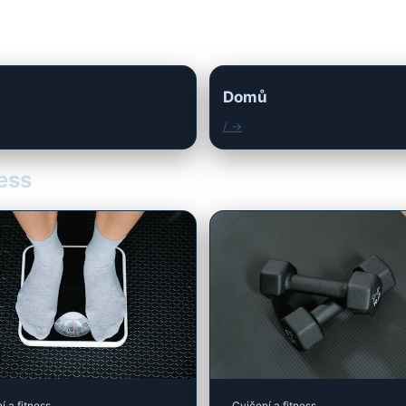
Domů
/ →
ness
í a fitness
Cvičení a fitness