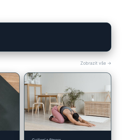
Zobrazit vše →
Cvičení a fitness