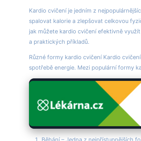
Kardio cvičení je jedním z nejpopulárnějš
spalovat kalorie a zlepšovat celkovou fyzi
jak můžete kardio cvičení efektivně využít
a praktických příkladů.
Různé formy kardio cvičení Kardio cvičení 
spotřebě energie. Mezi populární formy kar
Běhání – Jedna z nejpřístupnějších f