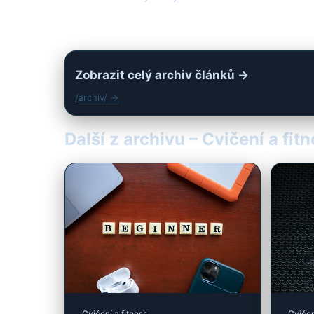
Zobrazit celý archiv článků →
/archiv/ →
Další z archivu – Cvičení a fit
Cvičení a fitness
Cvičen