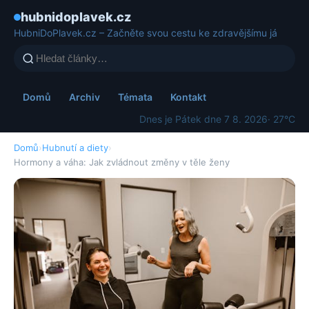
hubnidoplavek.cz
HubniDoPlavek.cz – Začněte svou cestu ke zdravějšímu já
Domů
Archiv
Témata
Kontakt
Dnes je Pátek dne 7 8. 2026
· 27°C
Domů
›
Hubnutí a diety
›
Hormony a váha: Jak zvládnout změny v těle ženy