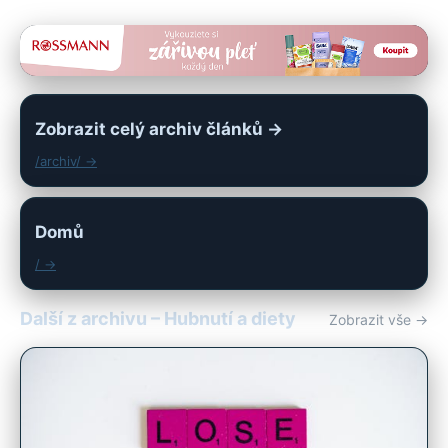
Zobrazit celý archiv článků →
/archiv/ →
Domů
/ →
Další z archivu – Hubnutí a diety
Zobrazit vše →