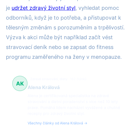
je
udržet zdravý životní styl
, vyhledat pomoc
odborníků, když je to potřeba, a přistupovat k
tělesným změnám s porozuměním a trpělivostí.
Výzva k akci může být například začít vést
stravovací deník nebo se zapsat do fitness
programu zaměřeného na ženy v menopauze.
Zdravé stravování, diety
162 článků
AK
Alena Králová
Alena je certifikovaná specialistka na zdravé
stravování a dietní poradenství s více než 10 lety
praxe. Pomáhá lidem nacházet vyvážené a chutné
recepty pro zdravý životní styl.
Všechny články od Alena Králová →