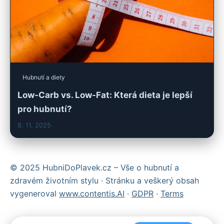
Hubnutí a diety
Low-Carb vs. Low-Fat: Která dieta je lepší
pro hubnutí?
8. 11. 2025
© 2025 HubniDoPlavek.cz – Vše o hubnutí a
zdravém životním stylu · Stránku a veškerý obsah
vygeneroval
www.contentis.AI
·
GDPR
·
Terms