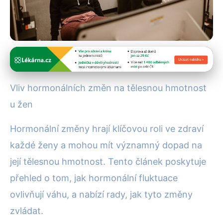
Hubnutí a diety
Hormony a váha: Jak zvládnout
Vliv hormonálních změn na tělesnou hmotnost
změny v těle ženy
u žen
18. 6. 2025
· 4 min čtení · Autor: Alena Králová
Hormonální změny hrají klíčovou roli ve zdraví
každé ženy a mohou mít významný dopad na
její tělesnou hmotnost. Tento článek poskytuje
přehled o tom, jak hormonální fluktuace
ovlivňují váhu, a nabízí rady, jak tyto změny
zvládat.