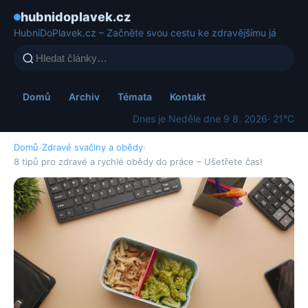
hubnidoplavek.cz
HubniDoPlavek.cz – Začněte svou cestu ke zdravějšímu já
Domů
Archiv
Témata
Kontakt
Dnes je Neděle dne 9 8. 2026
· 21°C
Domů
›
Zdravé svačiny a obědy
›
8 tipů pro zdravé a rychlé obědy do práce – Ušetřete čas!