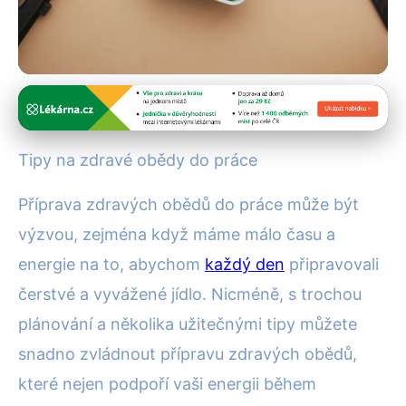
Zdravé svačiny a obědy
8 tipů pro zdravé a rychlé
Tipy na zdravé obědy do práce
obědy do práce – Ušetřete čas!
Příprava zdravých obědů do práce může být
1. 1. 2026
· 4 min čtení · Autor: Alena Králová
výzvou, zejména když máme málo času a
energie na to, abychom
každý den
připravovali
čerstvé a vyvážené jídlo. Nicméně, s trochou
plánování a několika užitečnými tipy můžete
snadno zvládnout přípravu zdravých obědů,
které nejen podpoří vaši energii během