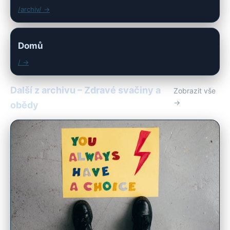
/archiv/ →
Domů
/ →
Další z archivu – Zdravé svačiny a
Zobrazit vše
→
obědy