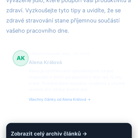
vyvážené jídlo, které podpoří vaši produktivitu a
zdraví. Vyzkoušejte tyto tipy a uvidíte, že se
zdravé stravování stane příjemnou součástí
vašeho pracovního dne.
Zdravé stravování, diety
162 článků
AK
Alena Králová
Alena je certifikovaná specialistka na zdravé
stravování a dietní poradenství s více než 10 lety
praxe. Pomáhá lidem nacházet vyvážené a chutné
recepty pro zdravý životní styl.
Všechny články od Alena Králová →
Zobrazit celý archiv článků →