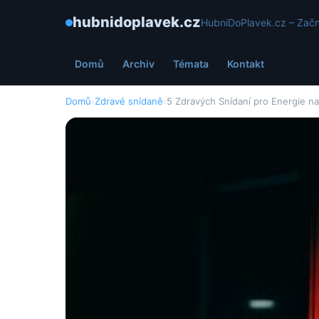
hubnidoplavek.cz
HubniDoPlavek.cz – Začn
Domů
Archiv
Témata
Kontakt
Domů
›
Zdravé snídaně
›
5 Zdravých Snídaní pro Energie na 