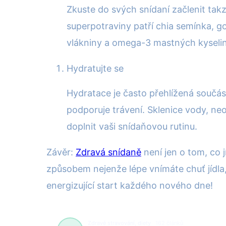
Zkuste do svých snídaní začlenit takz
superpotraviny patří chia semínka, g
vlákniny a omega-3 mastných kyselin
Hydratujte se
Hydratace je často přehlížená součá
podporuje trávení. Sklenice vody, 
doplnit vaši snídaňovou rutinu.
Závěr:
Zdravá snídaně
není jen o tom, co j
způsobem nejenže lépe vnímáte chuť jídla,
energizující start každého nového dne!
Zdravé stravování, diety
162 článků