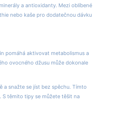
minerály a antioxidanty. Mezi oblíbené
moothie nebo kaše pro dodatečnou dávku
tin pomáhá aktivovat metabolismus a
aného ovocného džusu může dokonale
ině a snažte se jíst bez spěchu. Tímto
 S těmito tipy se můžete těšit na