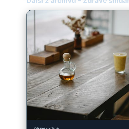
Další z archivu – Zdravé snída
Zdravé snídaně