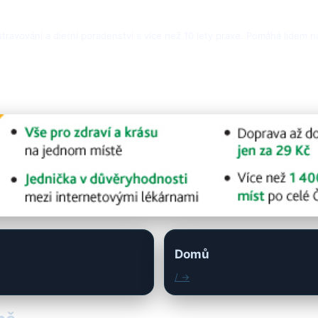
 stravování a dietní poradenství s více než 10 lety praxe. Pomáhá lidem
Domů
/ →