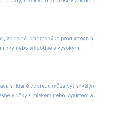
, ořechy, semínka nebo lžíce kvalitního
oci, zelenině, celozrnných produktech a
 semínky nebo smoothie s vysokým
prava snídaně dopředu může být skvělým
ovesné vločky s mlékem nebo jogurtem a