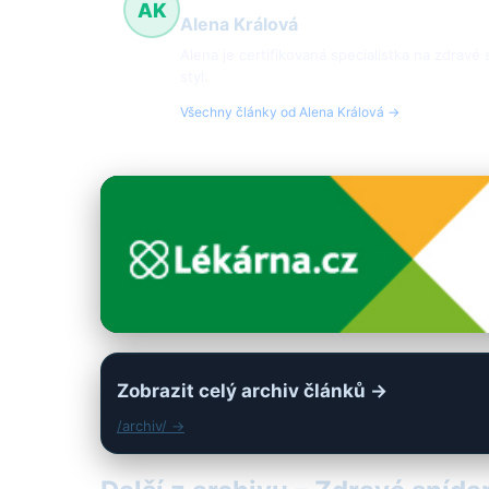
AK
Alena Králová
Alena je certifikovaná specialistka na zdravé
styl.
Všechny články od Alena Králová →
Zobrazit celý archiv článků →
/archiv/ →