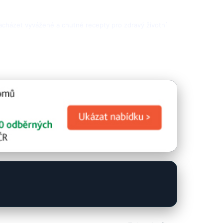
 nacházet vyvážené a chutné recepty pro zdravý životní