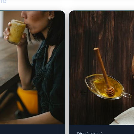
ně
Zdravé snídaně