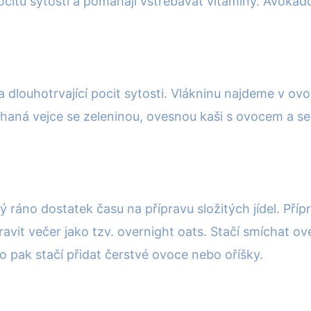
ocitu sytosti a pomáhají vstřebávat vitamíny. Avokádo
 a dlouhotrvající pocit sytosti. Vlákninu najdeme v ov
míchaná vejce se zeleninou, ovesnou kaši s ovocem a
ráno dostatek času na přípravu složitých jídel. Pří
ravit večer jako tzv. overnight oats. Stačí smíchat 
o pak stačí přidat čerstvé ovoce nebo oříšky.