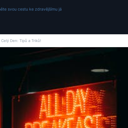
ěte svou cestu ke zdravějšímu já
Celý Den: Tipů a Triků!