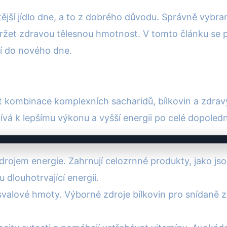
tější jídlo dne, a to z dobrého důvodu. Správně vybr
ržet zdravou tělesnou hmotnost. V tomto článku se pod
jí do nového dne.
t kombinace komplexních sacharidů, bílkovin a zdra
spívá k lepšímu výkonu a vyšší energii po celé dopoled
rojem energie. Zahrnují celozrnné produkty, jako js
u dlouhotrvající energii.
 svalové hmoty. Výborné zdroje bílkovin pro snídaně z