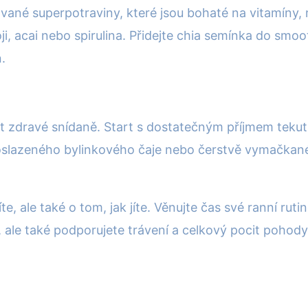
vané superpotraviny, které jsou bohaté na vitamíny, 
oji, acai nebo spirulina. Přidejte chia semínka do s
.
st zdravé snídaně. Start s dostatečným příjmem teku
neoslazeného bylinkového čaje nebo čerstvě vymačk
íte, ale také o tom, jak jíte. Věnujte čas své ranní rut
 ale také podporujete trávení a celkový pocit pohody.