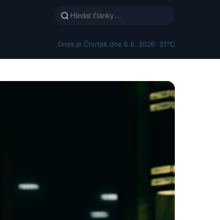
Dnes je Čtvrtek dne 6 8. 2026
· 31°C