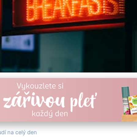
 pro Energie na Celý Den
udí na celý den