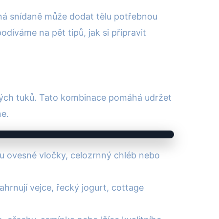
aná snídaně může dodat tělu potřebnou
íváme na pět tipů, jak si připravit
vých tuků. Tato kombinace pomáhá udržet
ne.
ou ovesné vločky, celozrnný chléb nebo
ahrnují vejce, řecký jogurt, cottage