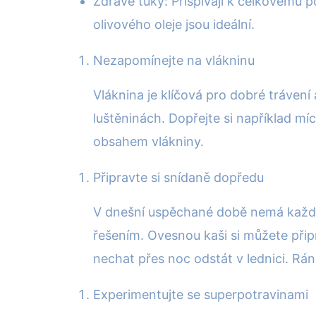
Zdravé tuky: Přispívají k celkovému p
olivového oleje jsou ideální.
Nezapomínejte na vlákninu
Vláknina je klíčová pro dobré trávení
luštěninách. Dopřejte si například 
obsahem vlákniny.
Připravte si snídaně dopředu
V dnešní uspěchané době nemá každý 
řešením. Ovesnou kaši si můžete přip
nechat přes noc odstát v lednici. Rán
Experimentujte se superpotravinami