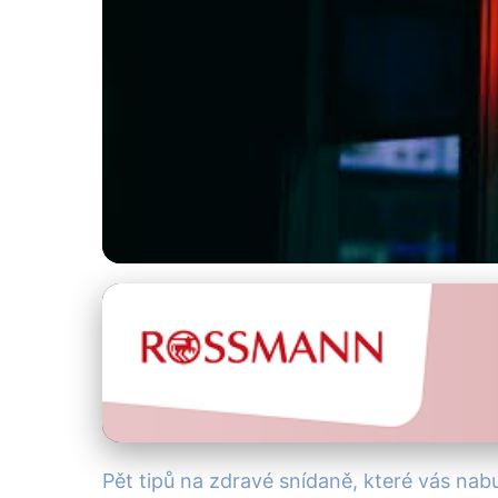
Zdravé snídaně
5 Zdravých Snídaní
15. 2. 2026
· 4 min čtení · Autor: Alena Králová
Pět tipů na zdravé snídaně, které vás nab