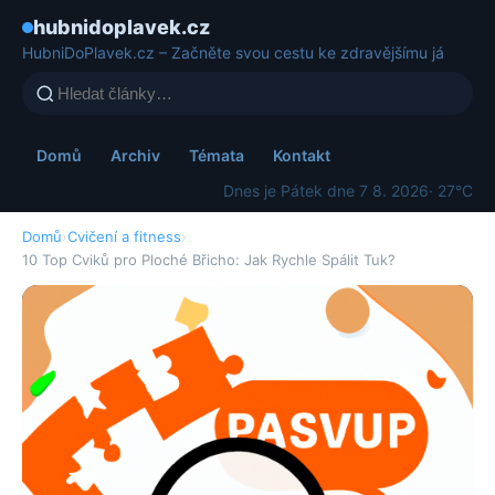
hubnidoplavek.cz
HubniDoPlavek.cz – Začněte svou cestu ke zdravějšímu já
Domů
Archiv
Témata
Kontakt
Dnes je Pátek dne 7 8. 2026
· 27°C
Domů
›
Cvičení a fitness
›
10 Top Cviků pro Ploché Břicho: Jak Rychle Spálit Tuk?