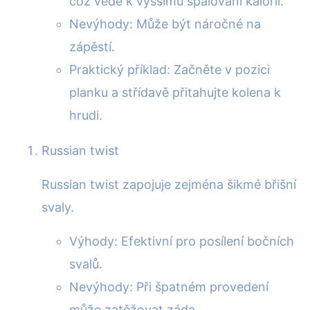
což vede k vyššímu spalování kalorií.
Nevýhody: Může být náročné na
zápěstí.
Praktický příklad: Začněte v pozici
planku a střídavě přitahujte kolena k
hrudi.
Russian twist
Russian twist zapojuje zejména šikmé břišní
svaly.
Výhody: Efektivní pro posílení bočních
svalů.
Nevýhody: Při špatném provedení
může zatěžovat záda.