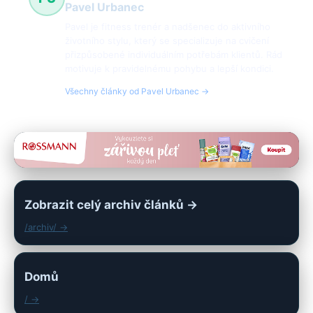
Pavel Urbanec
Pavel je fitness trenér a nadšenec do aktivního
životního stylu, který se specializuje na cvičení
přizpůsobené individuálním potřebám klientů. Rád
motivuje k pravidelnému pohybu a lepší kondici.
Všechny články od Pavel Urbanec →
Zobrazit celý archiv článků →
/archiv/ →
Domů
/ →