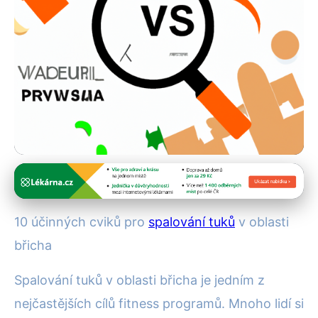
Cvičení a fitness
10 Top Cviků pro Ploché
10 účinných cviků pro
spalování tuků
v oblasti
Břicho: Jak Rychle Spálit Tuk?
břicha
16. 5. 2025
· 5 min čtení · Autor: Pavel Urbanec
Spalování tuků v oblasti břicha je jedním z
nejčastějších cílů fitness programů. Mnoho lidí si